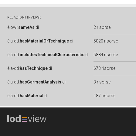
RELAZIONI INVERSE
è
owl:
sameAs
di
2 risorse
è
a-dd:
hasMaterialOrTechnique
di
5020 risorse
è
a-dd:
includesTechnicalCharacteristic
di
5884 risorse
è
a-dd:
hasTechnique
di
673 risorse
è
a-dd:
hasGarmentAnalysis
di
3 risorse
è
a-dd:
hasMaterial
di
187 risorse