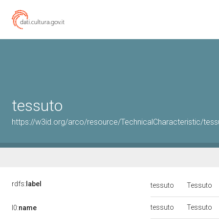
tessuto
https://w3id.org/arco/resource/TechnicalCharacteristic/tess
rdfs:
label
tessuto
Tessuto
tessuto
Tessuto
l0:
name