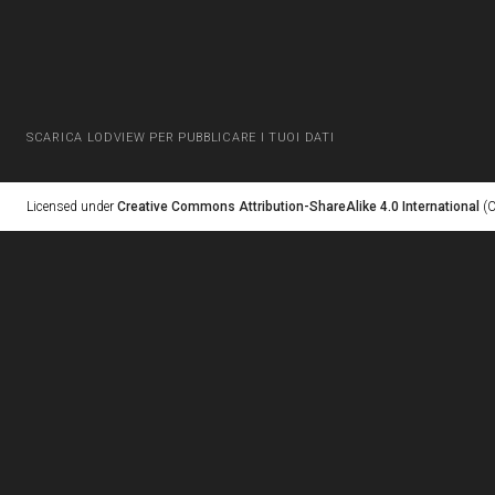
SCARICA LODVIEW PER PUBBLICARE I TUOI DATI
Licensed under
Creative Commons Attribution-ShareAlike 4.0 International
(C