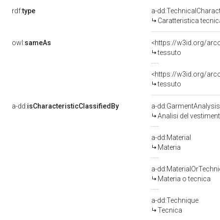
rdf:
type
a-dd:TechnicalCharact
Caratteristica tecnic
owl:
sameAs
<https://w3id.org/arc
tessuto
<https://w3id.org/ar
tessuto
a-dd:
isCharacteristicClassifiedBy
a-dd:GarmentAnalysis
Analisi del vestimen
a-dd:Material
Materia
a-dd:MaterialOrTechn
Materia o tecnica
a-dd:Technique
Tecnica