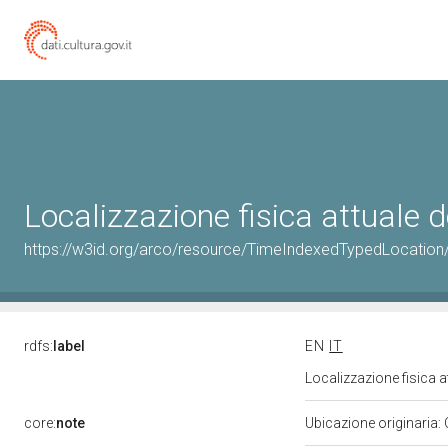
Localizzazione fisica attuale
https://w3id.org/arco/resource/TimeIndexedTypedLocation
rdfs:
label
EN
IT
Localizzazione fisica 
core:
note
Ubicazione originaria: