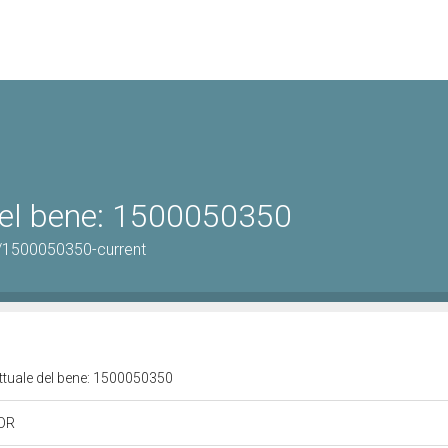
 del bene: 1500050350
/1500050350-current
attuale del bene: 1500050350
 OR