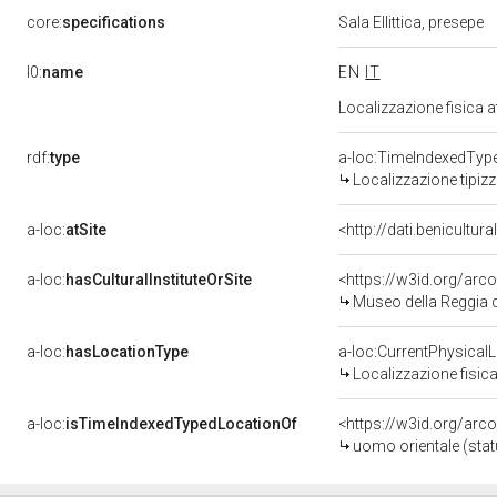
core:
specifications
Sala Ellittica, presepe
l0:
name
EN
IT
Localizzazione fisica 
rdf:
type
a-loc:TimeIndexedTyp
Localizzazione tipiz
a-loc:
atSite
<http://dati.benicultu
a-loc:
hasCulturalInstituteOrSite
<https://w3id.org/ar
Museo della Reggia d
a-loc:
hasLocationType
a-loc:CurrentPhysical
Localizzazione fisica
a-loc:
isTimeIndexedTypedLocationOf
<https://w3id.org/arc
uomo orientale (stat