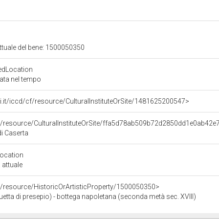
attuale del bene: 1500050350
edLocation
zata nel tempo
rali.it/iccd/cf/resource/CulturalInstituteOrSite/1481625200547>
co/resource/CulturalInstituteOrSite/ffa5d78ab509b72d2850dd1e0ab42e
i Caserta
Location
 attuale
o/resource/HistoricOrArtisticProperty/1500050350>
uetta di presepio) - bottega napoletana (seconda metà sec. XVIII)