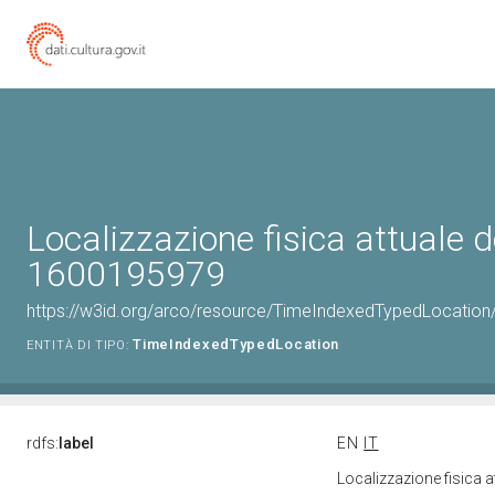
Localizzazione fisica attuale d
1600195979
https://w3id.org/arco/resource/TimeIndexedTypedLocation
TimeIndexedTypedLocation
ENTITÀ DI TIPO:
rdfs:
label
EN
IT
Localizzazione fisica 