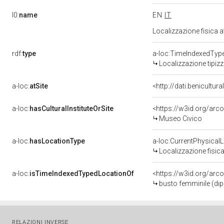
l0:
name
EN
IT
Localizzazione fisica 
rdf:
type
a-loc:TimeIndexedTyp
Localizzazione tipiz
a-loc:
atSite
<http://dati.benicultu
a-loc:
hasCulturalInstituteOrSite
<https://w3id.org/ar
Museo Civico
a-loc:
hasLocationType
a-loc:CurrentPhysical
Localizzazione fisica
a-loc:
isTimeIndexedTypedLocationOf
<https://w3id.org/arc
busto femminile (dip
RELAZIONI INVERSE