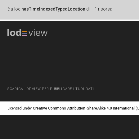
è
a-loc:
hasTimeIndexedTypedLocation
di
1 risorsa
SCARICA LODVIEW PER PUBBLICARE I TUOI DATI
Licensed under
Creative Commons Attribution-ShareAlike 4.0 International
(C