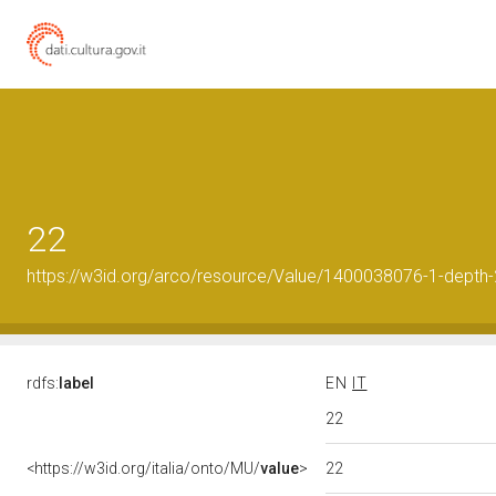
22
https://w3id.org/arco/resource/Value/1400038076-1-depth
rdfs:
label
EN
IT
22
22
<https://w3id.org/italia/onto/MU/
value
>