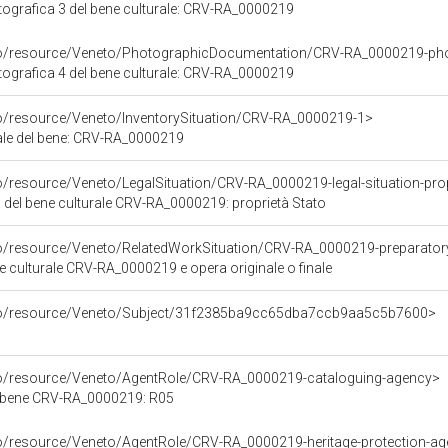
grafica 3 del bene culturale: CRV-RA_0000219
rco/resource/Veneto/PhotographicDocumentation/CRV-RA_0000219-ph
grafica 4 del bene culturale: CRV-RA_0000219
co/resource/Veneto/InventorySituation/CRV-RA_0000219-1>
iale del bene: CRV-RA_0000219
o/resource/Veneto/LegalSituation/CRV-RA_0000219-legal-situation-prop
a del bene culturale CRV-RA_0000219: proprietà Stato
co/resource/Veneto/RelatedWorkSituation/CRV-RA_0000219-preparatory
ne culturale CRV-RA_0000219 e opera originale o finale
rco/resource/Veneto/Subject/31f2385ba9cc65dba7ccb9aa5c5b7600>
co/resource/Veneto/AgentRole/CRV-RA_0000219-cataloguing-agency>
l bene CRV-RA_0000219: R05
co/resource/Veneto/AgentRole/CRV-RA_0000219-heritage-protection-a