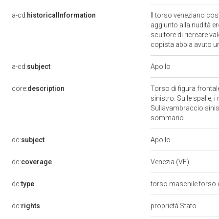
a-cd:
historicalInformation
Il torso veneziano co
aggiunto alla nudità er
scultore di ricreare va
copista abbia avuto un
Apollo
a-cd:
subject
core:
description
Torso di figura frontal
sinistro. Sulle spalle, 
Sullavambraccio sinist
sommario.
Apollo
dc:
subject
dc:
coverage
Venezia (VE)
dc:
type
torso maschile torso 
dc:
rights
proprietà Stato