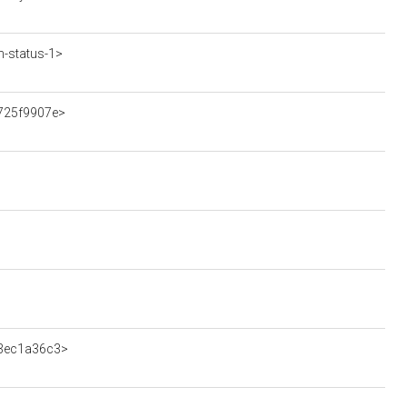
-status-1>
8725f9907e>
a3ec1a36c3>