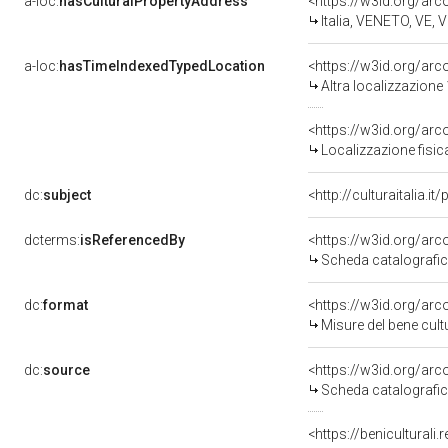
a-loc:
hasCulturalPropertyAddress
<https://w3id.org/a
Italia, VENETO, VE,
a-loc:
hasTimeIndexedTypedLocation
<https://w3id.org/ar
Altra localizzazion
<https://w3id.org/a
Localizzazione fisi
dc:
subject
<http://culturaitalia.
dcterms:
isReferencedBy
<https://w3id.org/a
Scheda catalografi
dc:
format
<https://w3id.org/a
Misure del bene cu
dc:
source
<https://w3id.org/a
Scheda catalografi