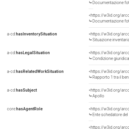
Documentazione foto
<https://w3id.org/a
Documentazione foto
a-cd:
hasInventorySituation
<https://w3id.org/ar
Situazione inventar
a-cd:
hasLegalSituation
<https://w3id.org/arc
Condizione giuridic
a-cd:
hasRelatedWorkSituation
<https://w3id.org/ar
Rapporto 1 tra il be
a-cd:
hasSubject
<https://w3id.org/a
Apollo
core:
hasAgentRole
<https://w3id.org/ar
Ente schedatore de
<https://w3id.org/ar