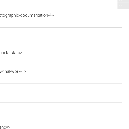
otographic-documentation-4>
rieta-stato>
-final-work-1>
gency>