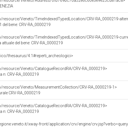
rco/resource/Veneto/Address/0fb769bc70a52e6c60e3e9e25cd81ac8>
 VENEZIA
co/resource/Veneto/TimeIndexedTypedLocation/CRV-RA_0000219-altern
e 1 del bene: CRV-RA_0000219
rco/resource/Veneto/TimeIndexedTypedLocation/CRV-RA_0000219-curr
ca attuale del bene: CRV-RA_0000219
it/pico/thesaurus/4.1#reperti_archeologici>
rco/resource/Veneto/CatalogueRecordRA/CRV-RA_0000219>
ca n: CRV-RA_0000219
rco/resource/Veneto/MeasurementCollection/CRV-RA_0000219-1>
lturale CRV-RA_0000219
rco/resource/Veneto/CatalogueRecordRA/CRV-RA_0000219>
ca n: CRV-RA_0000219