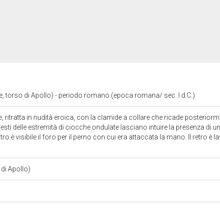
, torso di Apollo) - periodo romano (epoca romana/ sec. I d.C.)
e, ritratta in nudità eroica, con la clamide a collare che ricade posterior
i resti delle estremità di ciocche ondulate lasciano intuire la presenza di u
ro è visibile il foro per il perno con cui era attaccata la mano. Il retro è
 di Apollo)