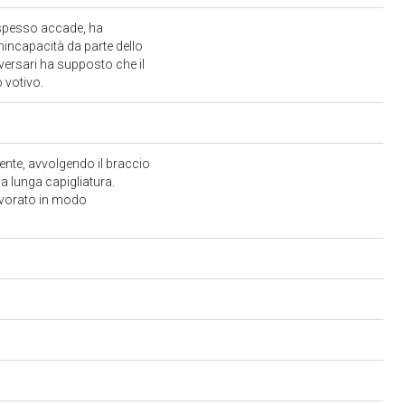
 spesso accade, ha
nincapacità da parte dello
aversari ha supposto che il
o votivo.
mente, avvolgendo il braccio
na lunga capigliatura.
 lavorato in modo