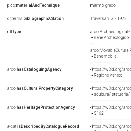
pico:
materialAndTechnique
marmo greco
dcterms:
bibliographicCitation
Traversari, G. - 1973
rdf:
type
arco:ArchaeologicalP
Bene Archeologico
arco:MovableCultural
Bene mobile
arco:
hasCataloguingAgency
<https://w3id.org/a
Regione Veneto
arco:
hasCulturalPropertyCategory
<https://w3id.org/arc
scultura/ statuaria/ 
arco:
hasHeritageProtectionAgency
<https://w3id.org/a
S162
a-cat:
isDescribedByCatalogueRecord
<https://w3id.org/a