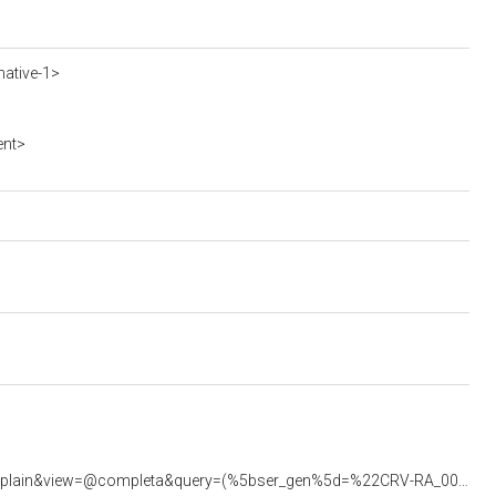
ative-1>
ent>
<https://beniculturali.regione.veneto.it/xway-front/application/crv/engine/crv.jsp?verbo=queryplain&view=@completa&query=(%5bser_gen%5d=%22CRV-RA_0000219%22)>