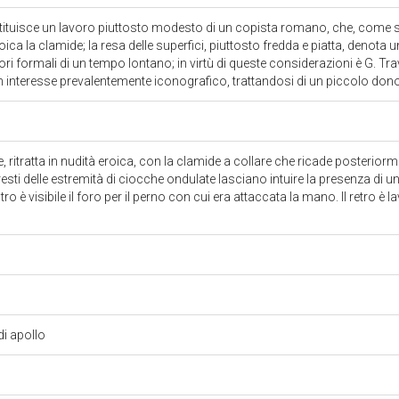
stituisce un lavoro piuttosto modesto di un copista romano, che, come
oica la clamide; la resa delle superfici, piuttosto fredda e piatta, denota u
lori formali di un tempo lontano; in virtù di queste considerazioni è G. Tr
 interesse prevalentemente iconografico, trattandosi di un piccolo don
e, ritratta in nudità eroica, con la clamide a collare che ricade posterior
i resti delle estremità di ciocche ondulate lasciano intuire la presenza di u
ro è visibile il foro per il perno con cui era attaccata la mano. Il retro è
di apollo