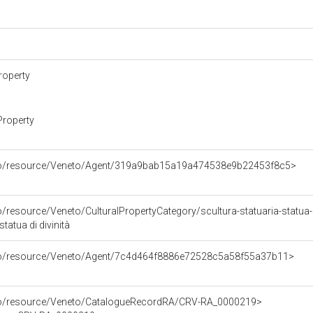
roperty
Property
rco/resource/Veneto/Agent/319a9bab15a19a474538e9b22453f8c5>
o/resource/Veneto/CulturalPropertyCategory/scultura-statuaria-statua-d
statua di divinità
rco/resource/Veneto/Agent/7c4d464f8886e72528c5a58f55a37b11>
rco/resource/Veneto/CatalogueRecordRA/CRV-RA_0000219>