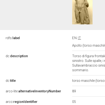
rdfs:
label
EN
IT
Apollo (torso maschile
dc:
description
Torso di figura frontal
sinistro. Sulle spalle, 
Sullavambraccio sinist
sommario.
dc:
title
torso maschile (torso
89
arco-lite:
alternativeInventoryNumber
05
arco:
regionIdentifier