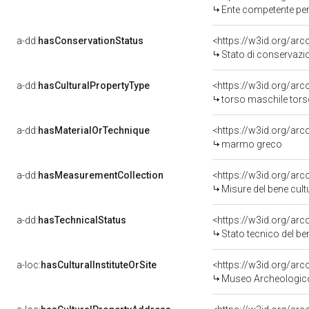
Ente competente per
a-dd:
hasConservationStatus
<https://w3id.org/ar
Stato di conservazi
a-dd:
hasCulturalPropertyType
<https://w3id.org/a
torso maschile tors
a-dd:
hasMaterialOrTechnique
<https://w3id.org/ar
marmo greco
a-dd:
hasMeasurementCollection
<https://w3id.org/a
Misure del bene cu
a-dd:
hasTechnicalStatus
<https://w3id.org/ar
Stato tecnico del b
a-loc:
hasCulturalInstituteOrSite
<https://w3id.org/ar
Museo Archeologico