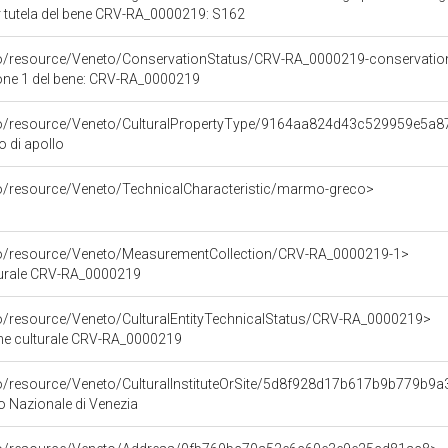
 tutela del bene CRV-RA_0000219: S162
co/resource/Veneto/ConservationStatus/CRV-RA_0000219-conservation
one 1 del bene: CRV-RA_0000219
rco/resource/Veneto/CulturalPropertyType/9164aa824d43c529959e5a
o di apollo
co/resource/Veneto/TechnicalCharacteristic/marmo-greco>
rco/resource/Veneto/MeasurementCollection/CRV-RA_0000219-1>
lturale CRV-RA_0000219
co/resource/Veneto/CulturalEntityTechnicalStatus/CRV-RA_0000219>
ene culturale CRV-RA_0000219
co/resource/Veneto/CulturalInstituteOrSite/5d8f928d17b617b9b779b9
 Nazionale di Venezia