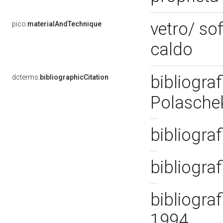
vetro/ so
pico:
materialAndTechnique
caldo
bibliograf
dcterms:
bibliographicCitation
Polaschek
bibliograf
bibliograf
bibliograf
1994