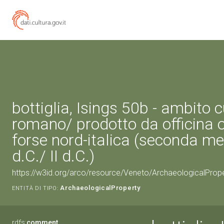
bottiglia, Isings 50b - ambito c
romano/ prodotto da officina o
forse nord-italica (seconda me
d.C./ II d.C.)
https://w3id.org/arco/resource/Veneto/ArchaeologicalPro
ArchaeologicalProperty
ENTITÀ DI TIPO:
rdfs:
comment