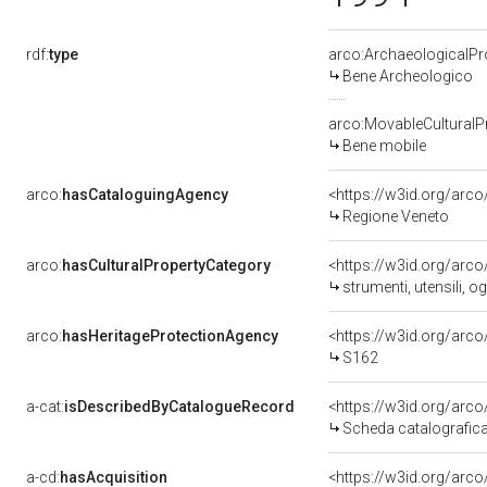
rdf:
type
arco:ArchaeologicalPr
Bene Archeologico
arco:MovableCulturalP
Bene mobile
arco:
hasCataloguingAgency
<https://w3id.org/ar
Regione Veneto
arco:
hasCulturalPropertyCategory
strumenti, utensili, og
arco:
hasHeritageProtectionAgency
<https://w3id.org/ar
S162
a-cat:
isDescribedByCatalogueRecord
<https://w3id.org/ar
Scheda catalografic
a-cd:
hasAcquisition
<https://w3id.org/arc