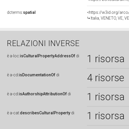
dcterms:
spatial
<https://w3id.org/ar
Italia, VENETO, VE, 
RELAZIONI INVERSE
1 risorsa
è
a-loc:
isCulturalPropertyAddressOf
di
4 risorse
è
a-cd:
isDocumentationOf
di
1 risorsa
è
a-cd:
isAuthorshipAttributionOf
di
1 risorsa
è
a-cat:
describesCulturalProperty
di