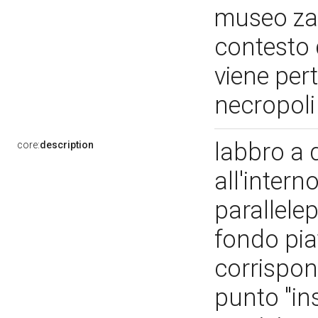
museo zara
contesto 
viene per
necropoli
labbro a d
core:
description
all'intern
parallele
fondo piat
corrispon
punto "ins