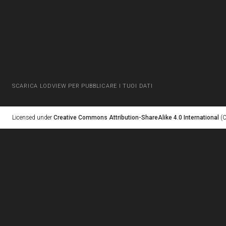
SCARICA LODVIEW PER PUBBLICARE I TUOI DATI
Licensed under
Creative Commons Attribution-ShareAlike 4.0 International
(C