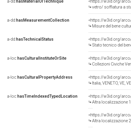
a-dd:
hasMaterialOrTechnique
vetro/ soffiatura a 
a-dd:
hasMeasurementCollection
<https://w3id.org/ar
Misure del bene cul
a-dd:
hasTechnicalStatus
<https://w3id.org/arc
Stato tecnico del be
a-loc:
hasCulturalInstituteOrSite
Collezioni Civiche Ve
a-loc:
hasCulturalPropertyAddress
<https://w3id.org/ar
Italia, VENETO, VE, 
a-loc:
hasTimeIndexedTypedLocation
<https://w3id.org/arc
Altra localizzazione
<https://w3id.org/arc
Altra localizzazione