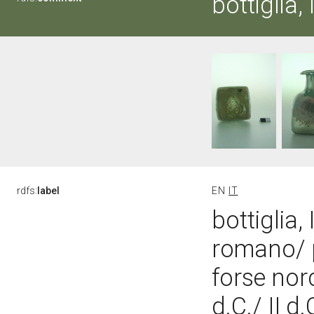
bottiglia,
rdfs:
label
EN
IT
bottiglia,
romano/ p
forse nor
d.C./ II d.