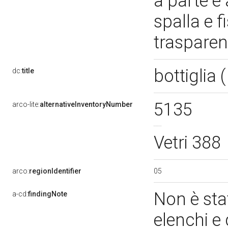
a parte e
spalla e f
trasparen
bottiglia 
dc:
title
5135
arco-lite:
alternativeInventoryNumber
Vetri 388
05
arco:
regionIdentifier
Non è stat
a-cd:
findingNote
elenchi e 