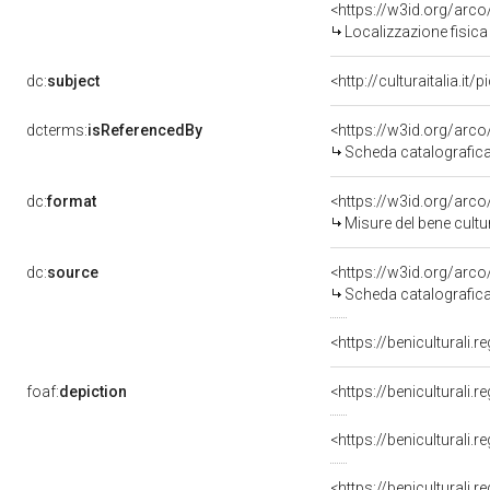
<https://w3id.org/ar
Localizzazione fisic
dc:
subject
<http://culturaitalia.i
dcterms:
isReferencedBy
<https://w3id.org/ar
Scheda catalografic
dc:
format
<https://w3id.org/ar
Misure del bene cul
dc:
source
<https://w3id.org/ar
Scheda catalografic
foaf:
depiction