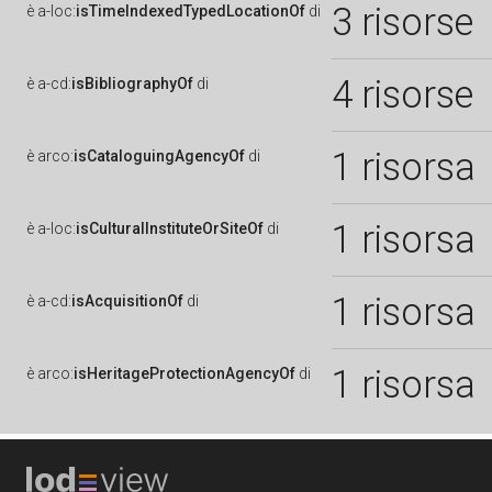
3 risorse
è
a-loc:
isTimeIndexedTypedLocationOf
di
4 risorse
è
a-cd:
isBibliographyOf
di
1 risorsa
è
arco:
isCataloguingAgencyOf
di
1 risorsa
è
a-loc:
isCulturalInstituteOrSiteOf
di
1 risorsa
è
a-cd:
isAcquisitionOf
di
1 risorsa
è
arco:
isHeritageProtectionAgencyOf
di