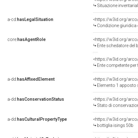
Situazione inventari
a-cd:
hasLegalSituation
Condizione giuridica
core:
hasAgentRole
<https://w3id.org/ar
Ente schedatore del
<https://w3id.org/arc
Ente competente per 
a-dd:
hasAffixedElement
<https://w3id.org/arc
Elemento 1 apposto 
a-dd:
hasConservationStatus
Stato di conservazi
a-dd:
hasCulturalPropertyType
<https://w3id.org/arc
bottiglia isings 50b