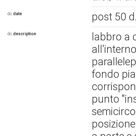
post 50 d
dc:
date
labbro a d
dc:
description
all'intern
parallele
fondo piat
corrispon
punto "ins
semicirco
posizione