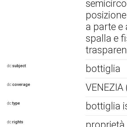
semicirco
posizione
a parte e
spalla e f
trasparen
bottiglia
dc:
subject
VENEZIA 
dc:
coverage
bottiglia
dc:
type
proprietà
dc:
rights