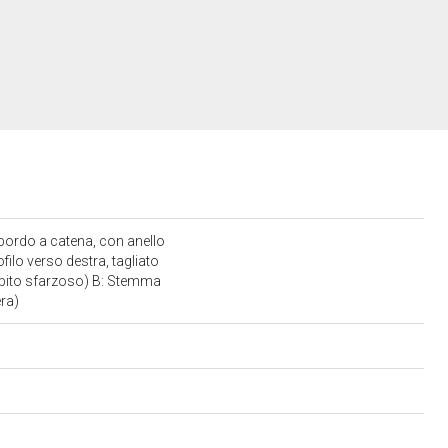
 bordo a catena, con anello
ofilo verso destra, tagliato
'abito sfarzoso) B: Stemma
era)