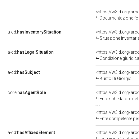
<https://w3id.org/a
Documentazione foto
a-cd:
hasInventorySituation
<https://w3id.org/ar
Situazione inventar
a-cd:
hasLegalSituation
<https://w3id.org/arc
Condizione giuridic
a-cd:
hasSubject
<https://w3id.org/a
Busto Di Giorgio I
core:
hasAgentRole
<https://w3id.org/ar
Ente schedatore de
<https://w3id.org/ar
Ente competente per
a-dd:
hasAffixedElement
<https://w3id.org/ar
Iscrizione 1 sul be