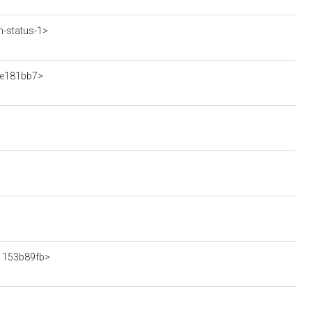
-status-1>
6e181bb7>
71153b89fb>