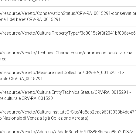
co/resource/Veneto/ConservationStatus/CRV-RA_0015291-conservation
one 1 del bene: CRV-RA_0015291
co/resource/Veneto/CulturalPropertyType/f3d0015e9f8f2041bf036e4c
co/resource/Veneto/TechnicalCharacteristic/cammeo-in-pasta-vitrea>
trea
rco/resource/Veneto/MeasurementCollection/CRV-RA_0015291-1>
lturale CRV-RA_0015291
co/resource/Veneto/CulturalEntityTechnicalStatus/CRV-RA_0015291>
ene culturale CRV-RA_0015291
co/resource/Veneto/CulturalInstituteOrSite/4a8db2cae963f3033b4da4
Nazionale di Venezia (già Collezione Verdara)
rco/resource/Veneto/Address/a6daf63db49e7038858be5aa85b2d187>