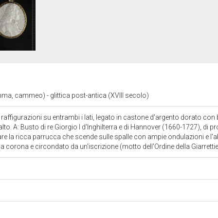
mma, cammeo) - glittica post-antica (XVIII secolo)
affigurazioni su entrambi i lati, legato in castone d'argento dorato con
lto. A: Busto di re Giorgio I d'Inghilterra e di Hannover (1660-1727), di pr
tare la ricca parrucca che scende sulle spalle con ampie ondulazioni e l
la corona e circondato da un'iscrizione (motto dell'Ordine della Giarretti