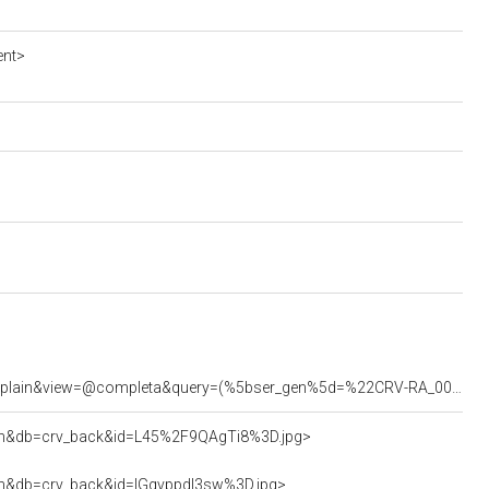
ent>
<https://beniculturali.regione.veneto.it/xway-front/application/crv/engine/crv.jsp?verbo=queryplain&view=@completa&query=(%5bser_gen%5d=%22CRV-RA_0015291%22)>
=attach&db=crv_back&id=L45%2F9QAgTi8%3D.jpg>
attach&db=crv_back&id=lGqvppdl3sw%3D.jpg>