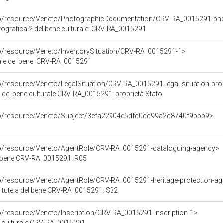
rco/resource/Veneto/PhotographicDocumentation/CRV-RA_0015291-ph
grafica 2 del bene culturale: CRV-RA_0015291
co/resource/Veneto/InventorySituation/CRV-RA_0015291-1>
iale del bene: CRV-RA_0015291
o/resource/Veneto/LegalSituation/CRV-RA_0015291-legal-situation-prop
a del bene culturale CRV-RA_0015291: proprietà Stato
rco/resource/Veneto/Subject/3efa22904e5dfc0cc99a2c8740f9bbb9>
co/resource/Veneto/AgentRole/CRV-RA_0015291-cataloguing-agency>
l bene CRV-RA_0015291: R05
co/resource/Veneto/AgentRole/CRV-RA_0015291-heritage-protection-a
 tutela del bene CRV-RA_0015291: S32
co/resource/Veneto/Inscription/CRV-RA_0015291-inscription-1>
ne culturale CRV-RA_0015291