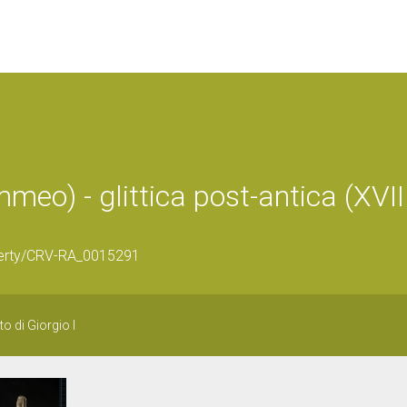
meo) - glittica post-antica (XVII
perty/CRV-RA_0015291
di Giorgio I