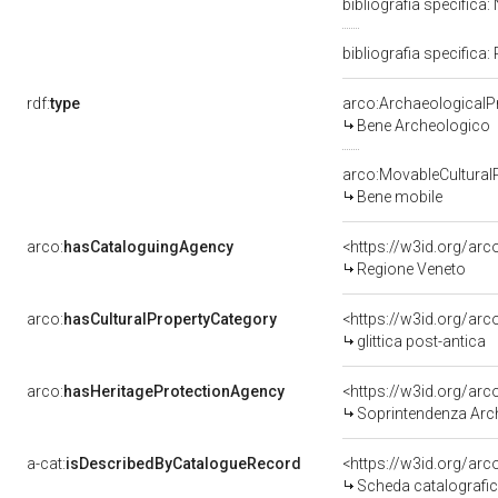
bibliografia specifica: 
bibliografia specifica:
rdf:
type
arco:ArchaeologicalP
Bene Archeologico
arco:MovableCultural
Bene mobile
arco:
hasCataloguingAgency
<https://w3id.org/a
Regione Veneto
arco:
hasCulturalPropertyCategory
<https://w3id.org/arc
glittica post-antica
arco:
hasHeritageProtectionAgency
<https://w3id.org/a
Soprintendenza Arch
a-cat:
isDescribedByCatalogueRecord
<https://w3id.org/a
Scheda catalografi