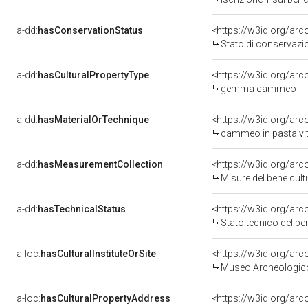
a-dd:
hasConservationStatus
<https://w3id.org/ar
Stato di conservazi
a-dd:
hasCulturalPropertyType
<https://w3id.org/ar
gemma cammeo
a-dd:
hasMaterialOrTechnique
<https://w3id.org/ar
cammeo in pasta vi
a-dd:
hasMeasurementCollection
<https://w3id.org/a
Misure del bene cu
a-dd:
hasTechnicalStatus
<https://w3id.org/ar
Stato tecnico del b
a-loc:
hasCulturalInstituteOrSite
<https://w3id.org/ar
Museo Archeologico 
a-loc:
hasCulturalPropertyAddress
<https://w3id.org/a