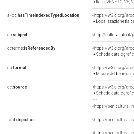
Italia, VENETO, VE,
a-loc:
hasTimeIndexedTypedLocation
<https://w3id.org/a
Localizzazione fisi
dc:
subject
<http://culturaitalia.
dcterms:
isReferencedBy
<https://w3id.org/a
Scheda catalografi
dc:
format
<https://w3id.org/a
Misure del bene cu
dc:
source
<https://w3id.org/a
Scheda catalografi
foaf:
depiction
<https://benicultural
<https://benicultural