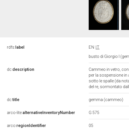
rdfs:
label
EN
IT
busto di Giorgio I (ge
dc:
description
Cammeo in vetro, con r
per la sospensione in a
sotto le spalle (da no
del re, sormontato dal
dc:
title
gemma (cammeo)
G 575
arco-lite:
alternativeInventoryNumber
05
arco:
regionIdentifier