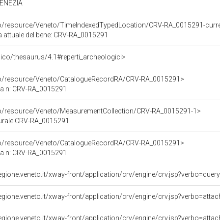
 VENEZIA
rco/resource/Veneto/TimeIndexedTypedLocation/CRV-RA_0015291-curr
ca attuale del bene: CRV-RA_0015291
it/pico/thesaurus/4.1#reperti_archeologici>
rco/resource/Veneto/CatalogueRecordRA/CRV-RA_0015291>
ca n: CRV-RA_0015291
rco/resource/Veneto/MeasurementCollection/CRV-RA_0015291-1>
lturale CRV-RA_0015291
rco/resource/Veneto/CatalogueRecordRA/CRV-RA_0015291>
ca n: CRV-RA_0015291
i.regione.veneto.it/xway-front/application/crv/engine/crv.jsp?verbo
i.regione.veneto.it/xway-front/application/crv/engine/crv.jsp?verbo=