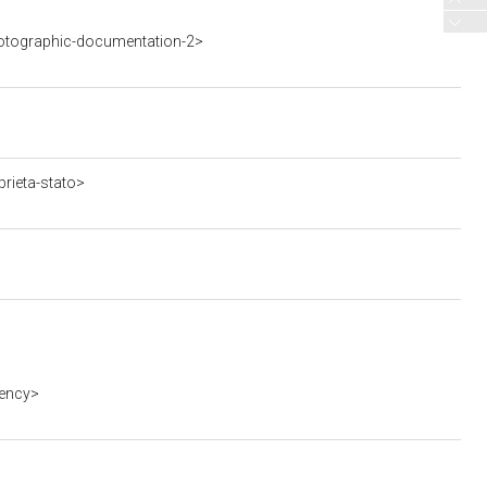
otographic-documentation-2>
rieta-stato>
gency>