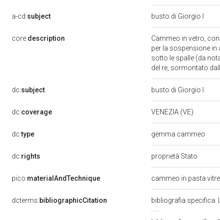
a-cd:
subject
busto di Giorgio I
core:
description
Cammeo in vetro, con r
per la sospensione in a
sotto le spalle (da no
del re, sormontato dal
dc:
subject
busto di Giorgio I
dc:
coverage
VENEZIA (VE)
dc:
type
gemma cammeo
dc:
rights
proprietà Stato
pico:
materialAndTechnique
cammeo in pasta vitr
dcterms:
bibliographicCitation
bibliografia specifica: