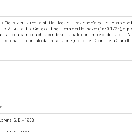
affigurazioni su entrambi i lati, legato in castone d'argento dorato con
lto. A: Busto di re Giorgio I d'Inghilterra e di Hannover (1660-1727), di pr
tare la ricca parrucca che scende sulle spalle con ampie ondulazioni e l
la corona e circondato da un'iscrizione (motto dell'Ordine della Giarretti
ea
 Lorenzi G. B. - 1838