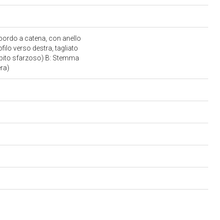
 bordo a catena, con anello
ofilo verso destra, tagliato
'abito sfarzoso) B: Stemma
era)