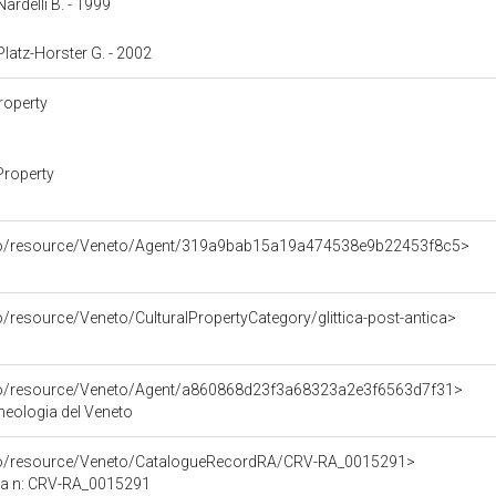
Nardelli B. - 1999
 Platz-Horster G. - 2002
roperty
Property
rco/resource/Veneto/Agent/319a9bab15a19a474538e9b22453f8c5>
o/resource/Veneto/CulturalPropertyCategory/glittica-post-antica>
rco/resource/Veneto/Agent/a860868d23f3a68323a2e3f6563d7f31>
eologia del Veneto
rco/resource/Veneto/CatalogueRecordRA/CRV-RA_0015291>
ca n: CRV-RA_0015291