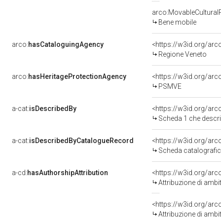
arco:MovableCultural
Bene mobile
arco:
hasCataloguingAgency
<https://w3id.org/a
Regione Veneto
arco:
hasHeritageProtectionAgency
<https://w3id.org/a
PSMVE
a-cat:
isDescribedBy
<https://w3id.org/ar
Scheda 1 che descri
a-cat:
isDescribedByCatalogueRecord
<https://w3id.org/a
Scheda catalografi
a-cd:
hasAuthorshipAttribution
Attribuzione di amb
Attribuzione di amb