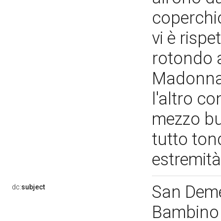
coperchio
vi è risp
rotondo 
Madonna 
l'altro c
mezzo bus
tutto ton
estremità
San Deme
dc:
subject
Bambin