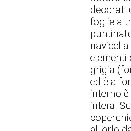
decorati 
foglie a 
puntinato
navicella
elementi 
grigia (f
ed è a fo
interno è
intera. S
coperchio
all'orlo d