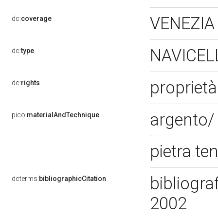
VENEZIA
dc:
coverage
NAVICEL
dc:
type
proprietà
dc:
rights
argento/
pico:
materialAndTechnique
pietra te
bibliograf
dcterms:
bibliographicCitation
2002