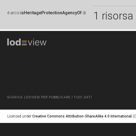
1 risorsa
è
arco:
isHeritageProtectionAgencyOf
di
SCARICA LODVIEW PER PUBBLICARE I TUOI DATI
Licensed under
Creative Commons Attribution-ShareAlike 4.0 International
(C