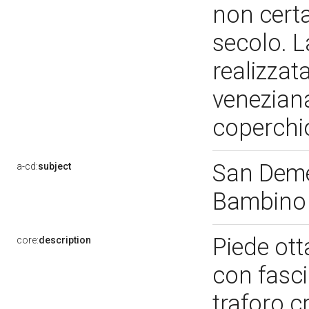
non certa,
secolo. L
realizzat
veneziana
coperchio
San Deme
a-cd:
subject
Bambin
Piede ott
core:
description
con fasci
traforo c