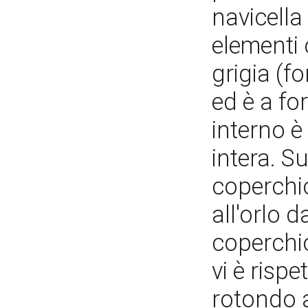
navicella
elementi 
grigia (f
ed è a fo
interno è
intera. S
coperchio
all'orlo d
coperchio
vi è risp
rotondo 