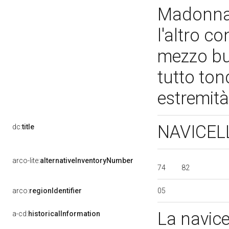
Madonna 
l'altro c
mezzo bus
tutto ton
estremità
NAVICEL
dc:
title
arco-lite:
alternativeInventoryNumber
74
82
05
arco:
regionIdentifier
La navice
a-cd:
historicalInformation