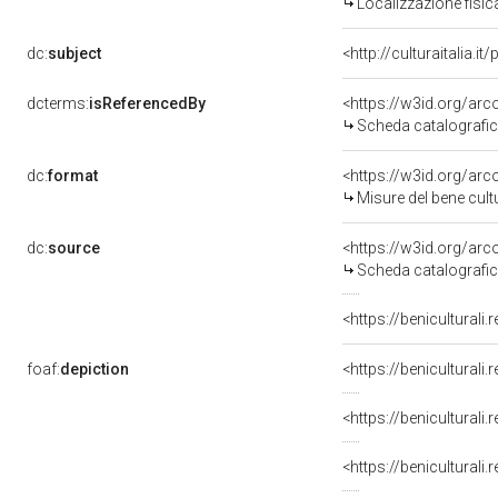
Localizzazione fisi
dc:
subject
<http://culturaitalia.
dcterms:
isReferencedBy
<https://w3id.org/a
Scheda catalografi
dc:
format
<https://w3id.org/a
Misure del bene cu
dc:
source
<https://w3id.org/a
Scheda catalografi
foaf:
depiction