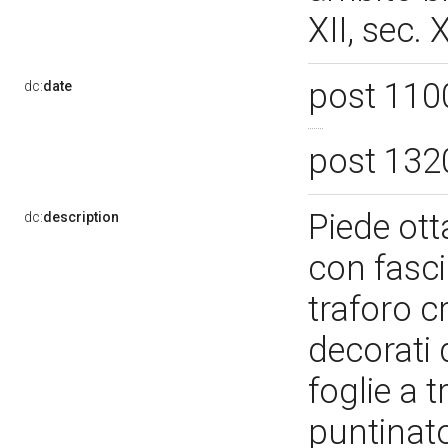
XII, sec. 
post 110
dc:
date
post 132
Piede ott
dc:
description
con fasci
traforo c
decorati 
foglie a 
puntinato