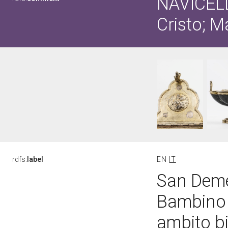
NAVICEL
Cristo; 
rdfs:
label
EN
IT
San Deme
Bambino
ambito bi