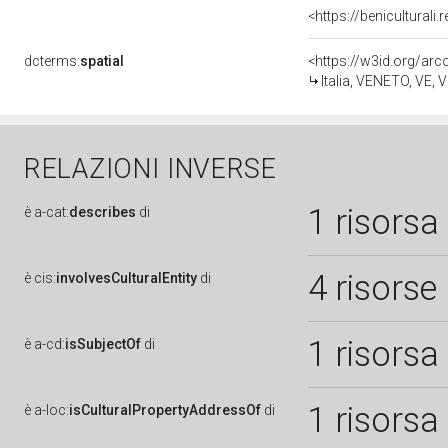
dcterms:
spatial
<https://w3id.org/a
Italia, VENETO, VE,
RELAZIONI INVERSE
1 risorsa
è
a-cat:
describes
di
4 risorse
è
cis:
involvesCulturalEntity
di
1 risorsa
è
a-cd:
isSubjectOf
di
1 risorsa
è
a-loc:
isCulturalPropertyAddressOf
di