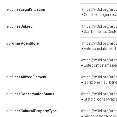
a-cd:
hasLegalSituation
Condizione giuridic
a-cd:
hasSubject
<https://w3id.org/a
San Demetrio; Cris
core:
hasAgentRole
<https://w3id.org/ar
Ente schedatore de
<https://w3id.org/ar
Ente competente pe
a-dd:
hasAffixedElement
<https://w3id.org/ar
Iscrizione 1 sul be
a-dd:
hasConservationStatus
Stato di conservaz
a-dd:
hasCulturalPropertyType
navicella portaince