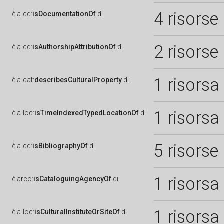
4 risorse
è
a-cd:
isDocumentationOf
di
2 risorse
è
a-cd:
isAuthorshipAttributionOf
di
1 risorsa
è
a-cat:
describesCulturalProperty
di
1 risorsa
è
a-loc:
isTimeIndexedTypedLocationOf
di
5 risorse
è
a-cd:
isBibliographyOf
di
1 risorsa
è
arco:
isCataloguingAgencyOf
di
1 risorsa
è
a-loc:
isCulturalInstituteOrSiteOf
di