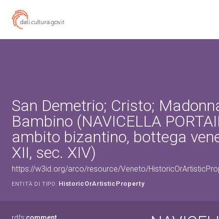
San Demetrio; Cristo; Madonn
Bambino (NAVICELLA PORTAI
ambito bizantino, bottega ven
XII, sec. XIV)
https://w3id.org/arco/resource/Veneto/HistoricOrArtistic
HistoricOrArtisticProperty
ENTITÀ DI TIPO:
rdfs:
comment