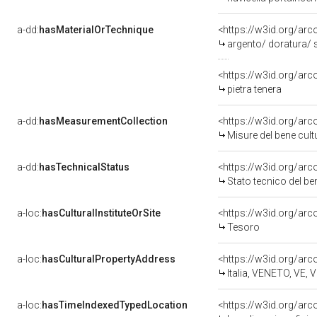
a-dd:
hasMaterialOrTechnique
<https://w3id.org/arc
argento/ doratura/ 
<https://w3id.org/arc
pietra tenera
a-dd:
hasMeasurementCollection
<https://w3id.org/a
Misure del bene cu
a-dd:
hasTechnicalStatus
<https://w3id.org/ar
Stato tecnico del b
a-loc:
hasCulturalInstituteOrSite
Tesoro
a-loc:
hasCulturalPropertyAddress
<https://w3id.org/a
Italia, VENETO, VE,
a-loc:
hasTimeIndexedTypedLocation
<https://w3id.org/a