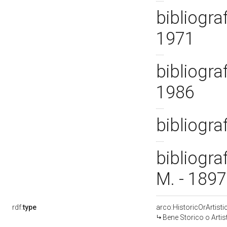
bibliogra
1971
bibliograf
1986
bibliogra
bibliogra
M. - 189
rdf:
type
arco:HistoricOrArtisti
Bene Storico o Artis