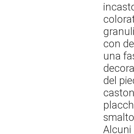
incast
colorat
granul
con dec
una fa
decora
del pie
caston
placche
smalto,
Alcuni 