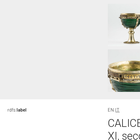
rdfs:
label
EN
IT
CALICE
XI, sec