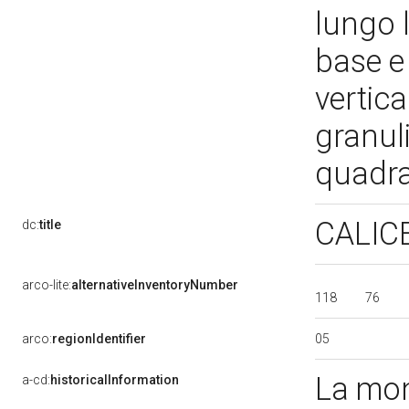
lungo l
base e 
vertica
granuli
quadra
CALICE
dc:
title
arco-lite:
alternativeInventoryNumber
118
76
05
arco:
regionIdentifier
La mon
a-cd:
historicalInformation