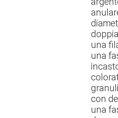
argent
anular
diamet
doppia 
una fil
una fa
incast
colorat
granul
con dec
una fa