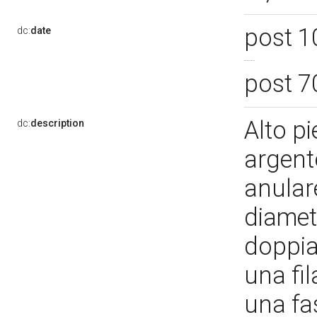
post 1
dc:
date
post 7
Alto p
dc:
description
argent
anular
diamet
doppia 
una fil
una fa