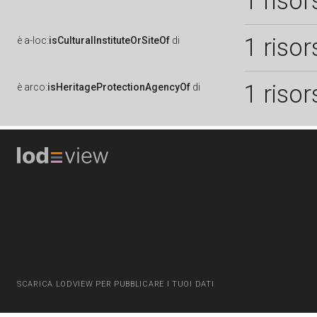
1 risor
1 risor
è
a-loc:
isCulturalInstituteOrSiteOf
di
1 risor
è
arco:
isHeritageProtectionAgencyOf
di
SCARICA LODVIEW PER PUBBLICARE I TUOI DATI