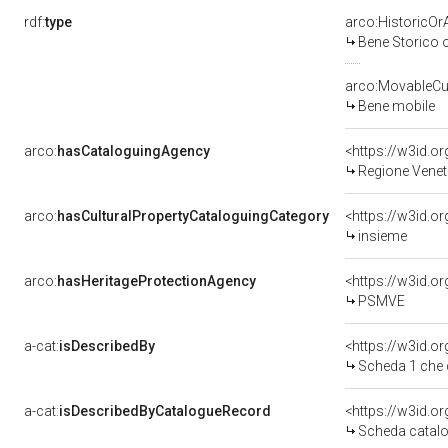
rdf:
type
arco:HistoricOrA
Bene Storico o
arco:MovableCul
Bene mobile
arco:
hasCataloguingAgency
<https://w3id.
Regione Vene
arco:
hasCulturalPropertyCataloguingCategory
<https://w3id.o
insieme
arco:
hasHeritageProtectionAgency
<https://w3id.
PSMVE
a-cat:
isDescribedBy
<https://w3id.
Scheda 1 che 
a-cat:
isDescribedByCatalogueRecord
<https://w3id.
Scheda catalo