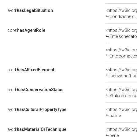
a-cd:
hasLegalSituation
Condizione giu
core:
hasAgentRole
<https://w3id.
Ente schedato
Ente competen
a-dd:
hasAffixedElement
<https://w3id.o
Iscrizione 1 
a-dd:
hasConservationStatus
Stato di cons
a-dd:
hasCulturalPropertyType
calice
a-dd:
hasMaterialOrTechnique
<https://w3id.o
perle