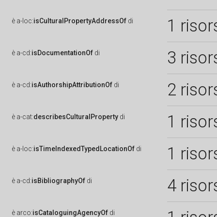
1 risor
è
a-loc:
isCulturalPropertyAddressOf
di
3 risor
è
a-cd:
isDocumentationOf
di
2 risor
è
a-cd:
isAuthorshipAttributionOf
di
1 risor
è
a-cat:
describesCulturalProperty
di
1 risor
è
a-loc:
isTimeIndexedTypedLocationOf
di
4 risor
è
a-cd:
isBibliographyOf
di
è
arco:
isCataloguingAgencyOf
di