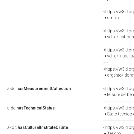
<https://w3id.o
smalto
<https://w3id.o
vetro/ caboc
<https://w3id.o
vetro/ intagli
<https://w3id.o
argento/ dora
a-dd:
hasMeasurementCollection
<https://w3id.
Misure del be
a-dd:
hasTechnicalStatus
<https://w3id.o
Stato tecnico
a-loc:
hasCulturalInstituteOrSite
Tesoro