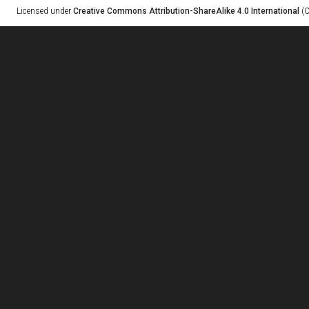
Licensed under
Creative Commons Attribution-ShareAlike 4.0 International
(C