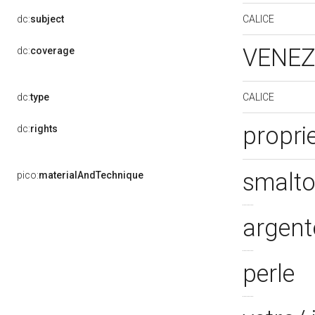
CALICE
dc:
subject
VENEZ
dc:
coverage
CALICE
dc:
type
propri
dc:
rights
smalt
pico:
materialAndTechnique
argent
perle