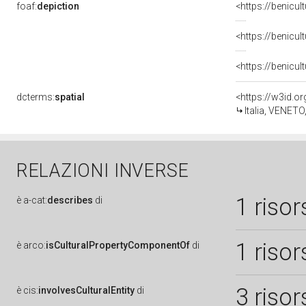
foaf:
depiction
dcterms:
spatial
<https://w3id.
Italia, VENETO
RELAZIONI INVERSE
1 risor
è
a-cat:
describes
di
1 risor
è
arco:
isCulturalPropertyComponentOf
di
3 risor
è
cis:
involvesCulturalEntity
di