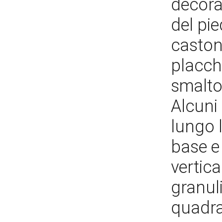
decora
del pie
caston
placche
smalto,
Alcuni 
lungo l
base e 
vertica
granuli
quadra