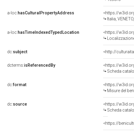
a-loc:
hasCulturalPropertyAddress
<https://w3id.
Italia, VENETO
a-loc:
hasTimeIndexedTypedLocation
Localizzazione
dc:
subject
<http://culturai
dcterms:
isReferencedBy
<https://w3id.
Scheda catalo
dc:
format
<https://w3id.
Misure del be
dc:
source
<https://w3id.
Scheda catalo