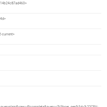
bd114b24c87ad460>
b4d>
-current>
<https://beniculturali.regione.veneto.it/xway-front/application/crv/engine/crv.jsp?verbo=queryplain&view=@completa&query=(%5bser_gen%5d=%22CRV-OA_0005892%22)>