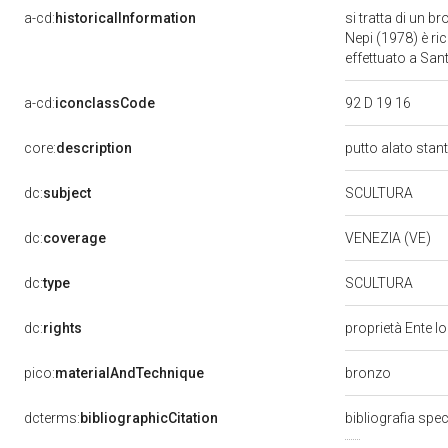
a-cd:
historicalInformation
si tratta di un b
Nepi (1978) è ri
effettuato a Sant
a-cd:
iconclassCode
92 D 19 16
core:
description
putto alato stan
SCULTURA
dc:
subject
dc:
coverage
VENEZIA (VE)
SCULTURA
dc:
type
dc:
rights
proprietà Ente l
bronzo
pico:
materialAndTechnique
dcterms:
bibliographicCitation
bibliografia spe