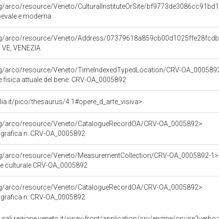
org/arco/resource/Veneto/CulturalInstituteOrSite/bf9773de3086cc91
oevale e moderna
org/arco/resource/Veneto/Address/07379618a859cb00d1025ffe28fcd
, VE, VENEZIA
org/arco/resource/Veneto/TimeIndexedTypedLocation/CRV-OA_0005892
e fisica attuale del bene: CRV-OA_0005892
talia.it/pico/thesaurus/4.1#opere_d_arte_visiva>
org/arco/resource/Veneto/CatalogueRecordOA/CRV-OA_0005892>
ografica n: CRV-OA_0005892
org/arco/resource/Veneto/MeasurementCollection/CRV-OA_0005892-1>
ne culturale CRV-OA_0005892
org/arco/resource/Veneto/CatalogueRecordOA/CRV-OA_0005892>
ografica n: CRV-OA_0005892