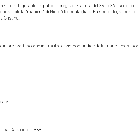
ronzetto raffigurante un putto di pregevole fattura del XVI o XVII secolo 
conoscibile la "maniera" di Nicolò Roccatagliata. Fu scoperto, secondo 
a Cristina.
te in bronzo fuso che intima il silenzio con l'indice della mano destra po
ocale
cifica: Catalogo - 1888