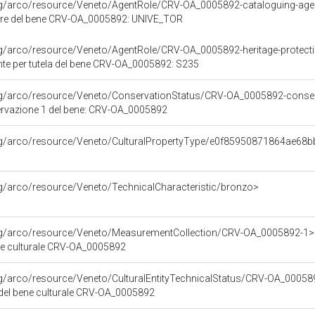
org/arco/resource/Veneto/AgentRole/CRV-OA_0005892-cataloguing-ag
ore del bene CRV-OA_0005892: UNIVE_TOR
org/arco/resource/Veneto/AgentRole/CRV-OA_0005892-heritage-protect
te per tutela del bene CRV-OA_0005892: S235
org/arco/resource/Veneto/ConservationStatus/CRV-OA_0005892-conser
ervazione 1 del bene: CRV-OA_0005892
org/arco/resource/Veneto/CulturalPropertyType/e0f85950871864ae68
rg/arco/resource/Veneto/TechnicalCharacteristic/bronzo>
org/arco/resource/Veneto/MeasurementCollection/CRV-OA_0005892-1>
ne culturale CRV-OA_0005892
rg/arco/resource/Veneto/CulturalEntityTechnicalStatus/CRV-OA_0005
 del bene culturale CRV-OA_0005892