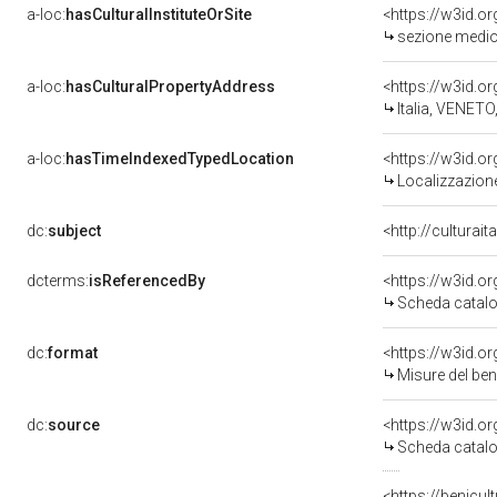
a-loc:
hasCulturalInstituteOrSite
<https://w3id.
sezione medi
a-loc:
hasCulturalPropertyAddress
<https://w3id.
Italia, VENETO
a-loc:
hasTimeIndexedTypedLocation
<https://w3id.
Localizzazion
dc:
subject
<http://culturai
dcterms:
isReferencedBy
<https://w3id.
Scheda catal
dc:
format
<https://w3id.
Misure del be
dc:
source
<https://w3id.
Scheda catal