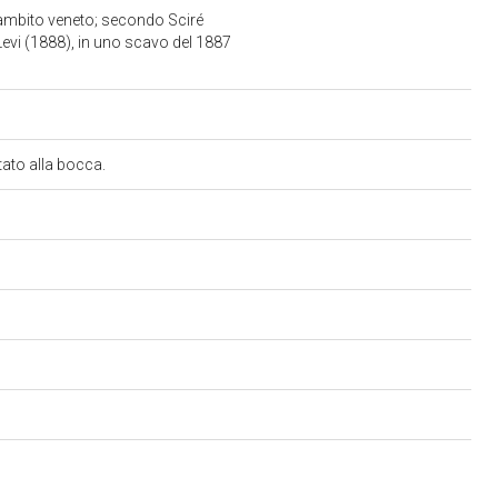
di ambito veneto; secondo Sciré
Levi (1888), in uno scavo del 1887
rtato alla bocca.