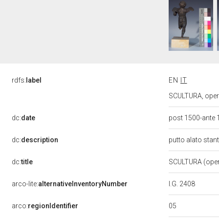
rdfs:
label
EN
IT
SCULTURA, opera 
dc:
date
post 1500-ante
dc:
description
putto alato stan
dc:
title
SCULTURA (oper
arco-lite:
alternativeInventoryNumber
I.G. 2408
05
arco:
regionIdentifier