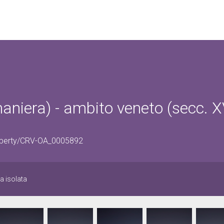
aniera) - ambito veneto (secc. X
Property/CRV-OA_0005892
 isolata