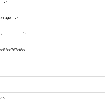
ency>
ion-agency>
vation-status-1>
bbd52aa767ef8c>
892>