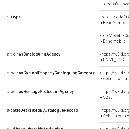
bibliografia spe
rdf:
type
arco:HistoricOrA
Bene Storico o
arco:MovableCul
Bene mobile
arco:
hasCataloguingAgency
<https://w3id.
UNIVE_TOR
arco:
hasCulturalPropertyCataloguingCategory
<https://w3id.o
opera isolata
arco:
hasHeritageProtectionAgency
<https://w3id.
S235
a-cat:
isDescribedByCatalogueRecord
<https://w3id.
Scheda catal