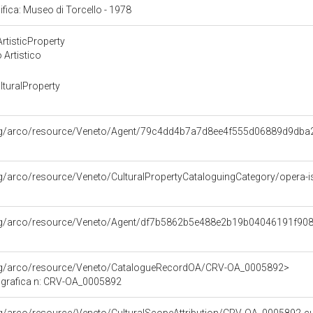
cifica: Museo di Torcello - 1978
rtisticProperty
 Artistico
turalProperty
org/arco/resource/Veneto/Agent/79c4dd4b7a7d8ee4f555d06889d9dba
rg/arco/resource/Veneto/CulturalPropertyCataloguingCategory/opera-i
org/arco/resource/Veneto/Agent/df7b5862b5e488e2b19b04046191f90
org/arco/resource/Veneto/CatalogueRecordOA/CRV-OA_0005892>
ografica n: CRV-OA_0005892