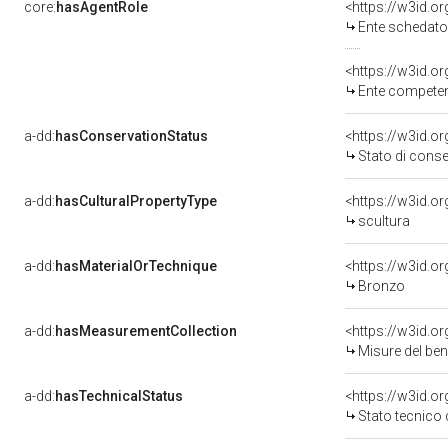
core:
hasAgentRole
<https://w3id.
Ente schedat
<https://w3id.
Ente competen
a-dd:
hasConservationStatus
<https://w3id.
Stato di cons
a-dd:
hasCulturalPropertyType
<https://w3id.
scultura
a-dd:
hasMaterialOrTechnique
<https://w3id.o
Bronzo
a-dd:
hasMeasurementCollection
<https://w3id.
Misure del be
a-dd:
hasTechnicalStatus
<https://w3id.o
Stato tecnico