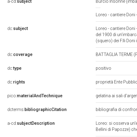
a-cd:
subject
Burcio Insonne (imb
Loreo - cantiere Doni
dc:
subject
Loreo - cantiere Doni
del 1900 di un'imbarca
(squero) dei F.lli Doni
dc:
coverage
BATTAGLIA TERME (
positivo
dc:
type
dc:
rights
proprietà Ente Pubblic
pico:
materialAndTechnique
gelatina ai sali d'arg
dcterms:
bibliographicCitation
bibliografia di confr
a-cd:
subjectDescription
Loreo: si osserva un'
Bellini di Papozze) che