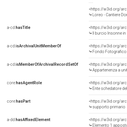
<https://w3id.org/
Loreo - Cantiere Do
a-cd:
hasTitle
<https://w3id.org/arc
Il burcio Insonne in
a-cd:
isArchivalUnitMemberOf
Fondo Fotografico 
a-cd:
isMemberOfArchivalRecordSetOf
<https://w3id.org/a
Appartenenza a uni
core:
hasAgentRole
<https://w3id.org/a
Ente schedatore d
core:
hasPart
<https://w3id.org/a
supporto primario
a-dd:
hasAffixedElement
<https://w3id.org/a
Elemento 1 appost