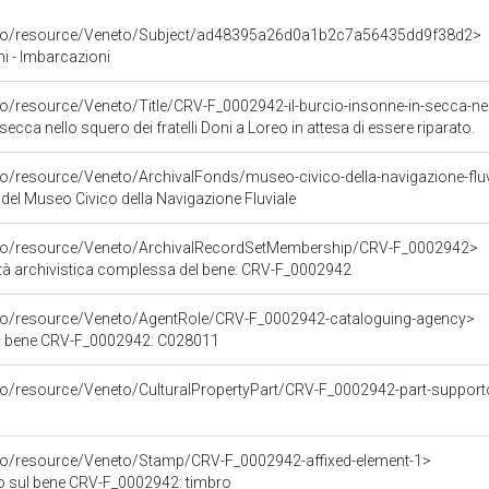
arco/resource/Veneto/Subject/ad48395a26d0a1b2c7a56435dd9f38d2>
ni - Imbarcazioni
o/resource/Veneto/Title/CRV-F_0002942-il-burcio-insonne-in-secca-nello-
 secca nello squero dei fratelli Doni a Loreo in attesa di essere riparato.
del Museo Civico della Navigazione Fluviale
rco/resource/Veneto/ArchivalRecordSetMembership/CRV-F_0002942>
tà archivistica complessa del bene: CRV-F_0002942
rco/resource/Veneto/AgentRole/CRV-F_0002942-cataloguing-agency>
el bene CRV-F_0002942: C028011
rco/resource/Veneto/CulturalPropertyPart/CRV-F_0002942-part-support
rco/resource/Veneto/Stamp/CRV-F_0002942-affixed-element-1>
o sul bene CRV-F_0002942: timbro