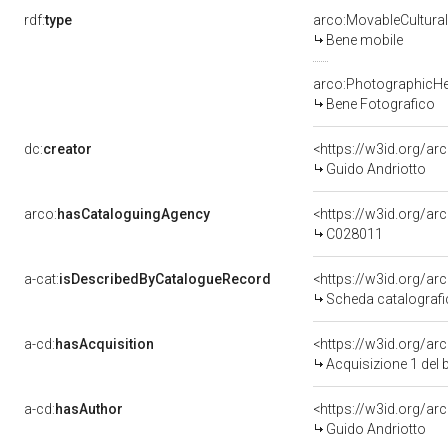
rdf:
type
arco:MovableCultural
Bene mobile
arco:PhotographicHe
Bene Fotografico
dc:
creator
<https://w3id.org/
Guido Andriotto
arco:
hasCataloguingAgency
<https://w3id.org/
C028011
a-cat:
isDescribedByCatalogueRecord
<https://w3id.org/a
Scheda catalograf
a-cd:
hasAcquisition
<https://w3id.org/a
Acquisizione 1 del
a-cd:
hasAuthor
<https://w3id.org/
Guido Andriotto