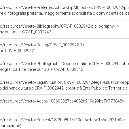
rco/resource/Veneto/PreferredAuthorshipAttribution/CRV-F_0002942-p
ore di fotografia preferita, maggiormente accreditata o convincente del
rco/resource/Veneto/Bibliography/CRV-F_0002942-bibliography-1>
bene culturale: CRV-F_0002942
rco/resource/Veneto/Dating/CRV-F_0002942-1>
bene CRV-F_0002942
rco/resource/Veneto/PhotographicDocumentation/CRV-F_0002942-pho
ografica 1 del bene culturale: CRV-F_0002942
o/resource/Veneto/LegalSituation/CRV-F_0002942-legal-situation-proprie
a del bene culturale CRV-F_0002942: proprietà Ente Pubblico Territoriale
arco/resource/Veneto/Agent/100603327eb4082d919d99ba7d773848>
arco/resource/Veneto/Subject/18f2b08014f13db5e4c5c155dd921c0d>
barcazione)