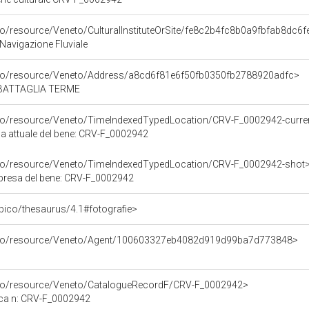
co/resource/Veneto/CulturalInstituteOrSite/fe8c2b4fc8b0a9fbfab8dc6
Navigazione Fluviale
arco/resource/Veneto/Address/a8cd6f81e6f50fb0350fb2788920adfc>
D, BATTAGLIA TERME
rco/resource/Veneto/TimeIndexedTypedLocation/CRV-F_0002942-curre
ca attuale del bene: CRV-F_0002942
rco/resource/Veneto/TimeIndexedTypedLocation/CRV-F_0002942-shot
ripresa del bene: CRV-F_0002942
it/pico/thesaurus/4.1#fotografie>
arco/resource/Veneto/Agent/100603327eb4082d919d99ba7d773848>
rco/resource/Veneto/CatalogueRecordF/CRV-F_0002942>
ica n: CRV-F_0002942