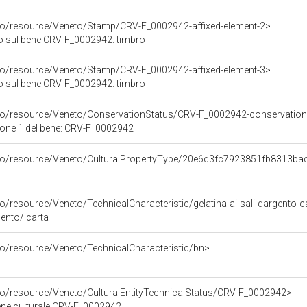
rco/resource/Veneto/Stamp/CRV-F_0002942-affixed-element-2>
o sul bene CRV-F_0002942: timbro
rco/resource/Veneto/Stamp/CRV-F_0002942-affixed-element-3>
o sul bene CRV-F_0002942: timbro
rco/resource/Veneto/ConservationStatus/CRV-F_0002942-conservation
ione 1 del bene: CRV-F_0002942
rco/resource/Veneto/CulturalPropertyType/20e6d3fc7923851fb8313b
co/resource/Veneto/TechnicalCharacteristic/gelatina-ai-sali-dargento-c
rgento/ carta
co/resource/Veneto/TechnicalCharacteristic/bn>
rco/resource/Veneto/CulturalEntityTechnicalStatus/CRV-F_0002942>
bene culturale CRV-F_0002942