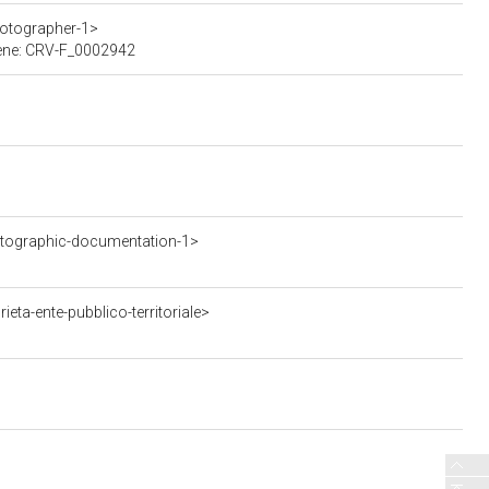
hotographer-1>
 bene: CRV-F_0002942
tographic-documentation-1>
ta-ente-pubblico-territoriale>