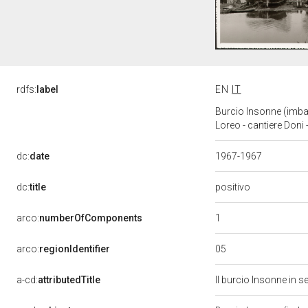
rdfs:
label
EN
IT
Burcio Insonne (imbar
Loreo - cantiere Doni 
dc:
date
1967-1967
positivo
dc:
title
1
arco:
numberOfComponents
05
arco:
regionIdentifier
a-cd:
attributedTitle
Il burcio Insonne in s