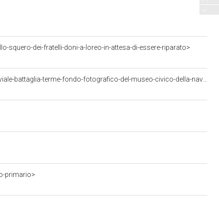
squero-dei-fratelli-doni-a-loreo-in-attesa-di-essere-riparato>
<https://w3id.org/arco/resource/Veneto/ArchivalFonds/museo-civico-della-navigazione-fluviale-battaglia-terme-fondo-fotografico-del-museo-civico-della-navigazione-fluviale>
o-primario>