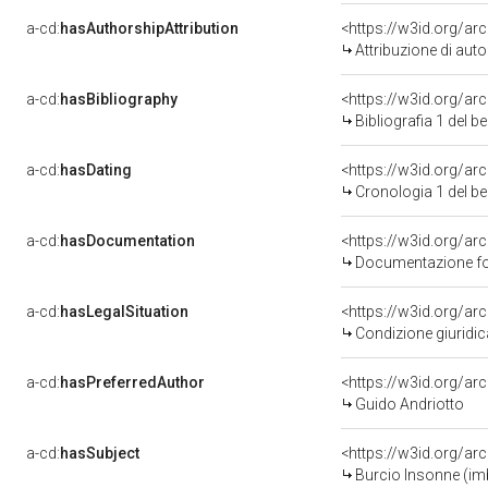
a-cd:
hasAuthorshipAttribution
<https://w3id.org/a
Attribuzione di aut
a-cd:
hasBibliography
<https://w3id.org/a
Bibliografia 1 del 
a-cd:
hasDating
<https://w3id.org/a
Cronologia 1 del 
a-cd:
hasDocumentation
<https://w3id.org/a
Documentazione fot
a-cd:
hasLegalSituation
<https://w3id.org/arc
Condizione giuridic
a-cd:
hasPreferredAuthor
<https://w3id.org/
Guido Andriotto
a-cd:
hasSubject
<https://w3id.org/
Burcio Insonne (im