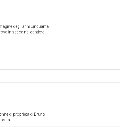
mmagine degli anni Cinquanta
rova in secca nel cantiere
onne di proprietà di Bruno
iparata.