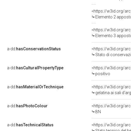
<https://w3id.org/a
Elemento 2 appost
<https://w3id.org/a
Elemento 3 appost
a-dd:
hasConservationStatus
<https://w3id.org/a
Stato di conservaz
a-dd:
hasCulturalPropertyType
<https://w3id.org/a
positivo
a-dd:
hasMaterialOrTechnique
<https://w3id.org/ar
gelatina ai sali d'a
a-dd:
hasPhotoColour
<https://w3id.org/ar
BN
a-dd:
hasTechnicalStatus
<https://w3id.org/a
Stato tecnico del 