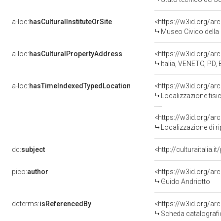
a-loc:
hasCulturalInstituteOrSite
<https://w3id.org/ar
Museo Civico della 
a-loc:
hasCulturalPropertyAddress
<https://w3id.org/
Italia, VENETO, P
a-loc:
hasTimeIndexedTypedLocation
<https://w3id.org/a
Localizzazione fisi
<https://w3id.org/a
Localizzazione di 
dc:
subject
<http://culturaitalia.
pico:
author
<https://w3id.org/
Guido Andriotto
dcterms:
isReferencedBy
<https://w3id.org/a
Scheda catalograf