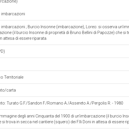
arcazione)
 - imbarcazioni
 - imbarcazioni ; Burcio Insonne (imbarcazione), Loreo: si osserva un'i
zione (il burcio Insonne di proprietà di Bruno Bellini di Papozze) che si t
 in attesa di essere riparata.
PD)
o Territoriale
ento/carta
onto: Turato G.F./Sandon F./Romano A./Assereto A./Pergolis R. - 1980
immagine degli anni Cinquanta del 1900 di un'imbarcazione (il burcio Ins
 si trova in secca nel cantiere (squero) dei F.lli Doni in attesa di essere r