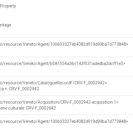
Property
ritage
arco/resource/Veneto/Agent/100603327eb4082d919d99ba7d773848>
arco/resource/Veneto/Agent/b581554a36c143f531adedba2dcff1e3>
rco/resource/Veneto/CatalogueRecordF/CRV-F_0002942>
ica n: CRV-F_0002942
rco/resource/Veneto/Acquisition/CRV-F_0002942-acquisition-1>
 bene culturale: CRV-F_0002942
arco/resource/Veneto/Agent/100603327eb4082d919d99ba7d773848>