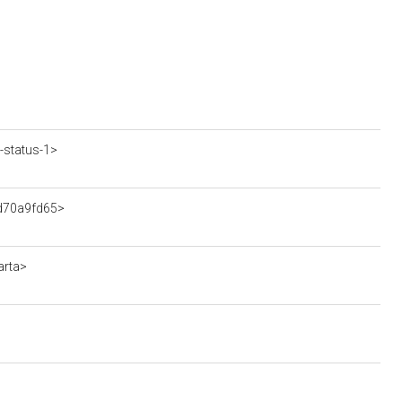
-status-1>
ad70a9fd65>
arta>