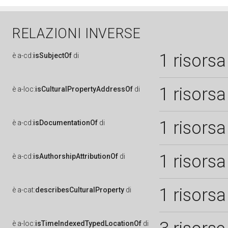
RELAZIONI INVERSE
1 risorsa
è
a-cd:
isSubjectOf
di
1 risorsa
è
a-loc:
isCulturalPropertyAddressOf
di
1 risorsa
è
a-cd:
isDocumentationOf
di
1 risorsa
è
a-cd:
isAuthorshipAttributionOf
di
1 risorsa
è
a-cat:
describesCulturalProperty
di
è
a-loc:
isTimeIndexedTypedLocationOf
di