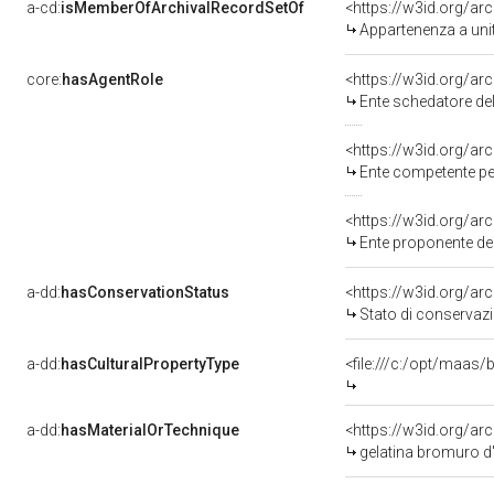
a-cd:
isMemberOfArchivalRecordSetOf
<https://w3id.org/a
Appartenenza a uni
core:
hasAgentRole
<https://w3id.org/a
Ente schedatore de
<https://w3id.org/a
Ente competente pe
<https://w3id.org/a
Ente proponente de
a-dd:
hasConservationStatus
Stato di conservaz
a-dd:
hasCulturalPropertyType
<file:///c:/opt/maa
a-dd:
hasMaterialOrTechnique
<https://w3id.org/ar
gelatina bromuro d