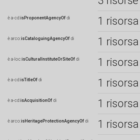
3 risorse
1 risorsa
è
a-cd:
isProponentAgencyOf
di
1 risorsa
è
arco:
isCataloguingAgencyOf
di
1 risorsa
è
a-loc:
isCulturalInstituteOrSiteOf
di
1 risorsa
è
a-cd:
isTitleOf
di
1 risorsa
è
a-cd:
isAcquisitionOf
di
1 risorsa
è
arco:
isHeritageProtectionAgencyOf
di