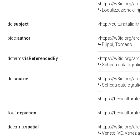
<https://w3id.org/a
Localizzazione di 
dc:
subject
<http://culturaitalia.
pico:
author
<https://w3id.org/
Filippi, Tomaso
dcterms:
isReferencedBy
<https://w3id.org/a
Scheda catalograf
dc:
source
<https://w3id.org/a
Scheda catalograf
foaf:
depiction
dcterms:
spatial
<https://w3id.org/
Veneto, VE, Venezia