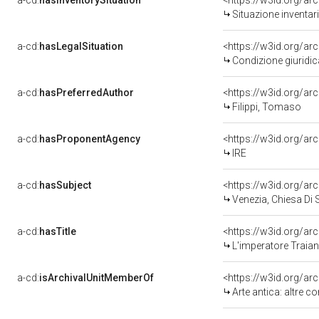
a-cd:
hasInventorySituation
<https://w3id.org/a
Situazione inventar
a-cd:
hasLegalSituation
Condizione giuridic
a-cd:
hasPreferredAuthor
<https://w3id.org/
Filippi, Tomaso
a-cd:
hasProponentAgency
<https://w3id.org/
IRE
a-cd:
hasSubject
<https://w3id.org/
Venezia, Chiesa Di San Sta
a-cd:
hasTitle
L'imperatore Traian
a-cd:
isArchivalUnitMemberOf
Arte antica: altre c