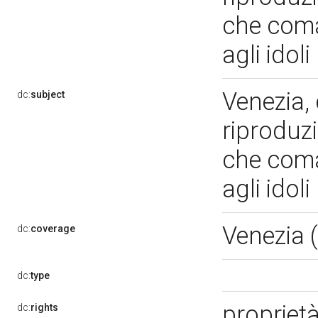
che coma
agli idoli
Venezia, 
dc:
subject
riproduzi
che coma
agli idoli
Venezia 
dc:
coverage
dc:
type
proprietà
dc:
rights