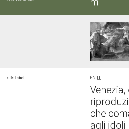
m
rdfs:
label
EN
IT
Venezia, 
riproduzi
che coma
agli idol