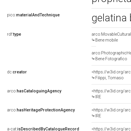
gelatina
pico:
materialAndTechnique
rdf:
type
arco:MovableCultural
Bene mobile
arco:PhotographicHe
Bene Fotografico
dc:
creator
<https://w3id.org/
Filippi, Tomaso
arco:
hasCataloguingAgency
<https://w3id.org/
IRE
arco:
hasHeritageProtectionAgency
<https://w3id.org/
IRE
a-cat:
isDescribedByCatalogueRecord
<https://w3id.org/a