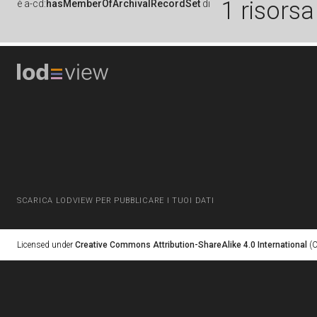
1 risorsa
è
a-cd:
hasMemberOfArchivalRecordSet
di
SCARICA LODVIEW PER PUBBLICARE I TUOI DATI
Licensed under
Creative Commons Attribution-ShareAlike 4.0 International
(C