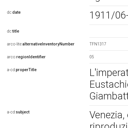
1911/06
dc:
date
dc:
title
TFN1317
arco-lite:
alternativeInventoryNumber
05
arco:
regionIdentifier
L'impera
a-cd:
properTitle
Eustachio
Giambatt
Venezia, 
a-cd:
subject
riproduzi