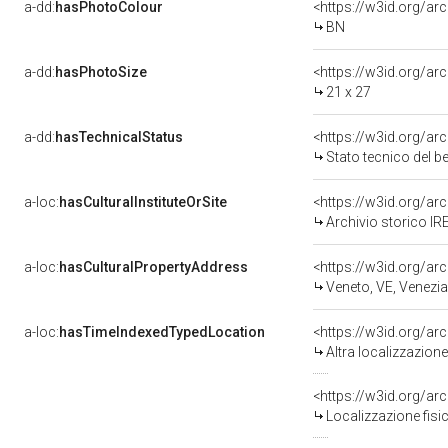
a-dd:
hasPhotoColour
<https://w3id.org/ar
BN
a-dd:
hasPhotoSize
<https://w3id.org/ar
21 x 27
a-dd:
hasTechnicalStatus
<https://w3id.org/a
Stato tecnico del 
a-loc:
hasCulturalInstituteOrSite
Archivio storico IR
a-loc:
hasCulturalPropertyAddress
<https://w3id.org/
Veneto, VE, Venezia
a-loc:
hasTimeIndexedTypedLocation
<https://w3id.org/a
Altra localizzazion
<https://w3id.org/a
Localizzazione fisi