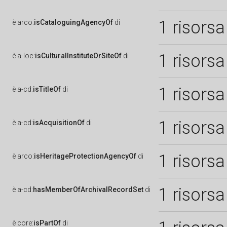
1 risorsa
è
arco:
isCataloguingAgencyOf
di
1 risorsa
è
a-loc:
isCulturalInstituteOrSiteOf
di
1 risorsa
è
a-cd:
isTitleOf
di
1 risorsa
è
a-cd:
isAcquisitionOf
di
1 risorsa
è
arco:
isHeritageProtectionAgencyOf
di
1 risorsa
è
a-cd:
hasMemberOfArchivalRecordSet
di
è
core:
isPartOf
di