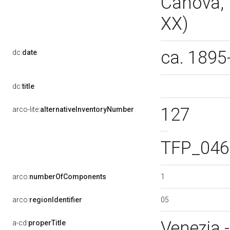
Canova, 1
XX)
ca. 1895
dc:
date
dc:
title
127
arco-lite:
alternativeInventoryNumber
TFP_046
1
arco:
numberOfComponents
05
arco:
regionIdentifier
Venezia
a-cd:
properTitle