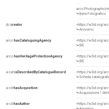
arco:PhotographicHe
Bene Fotografico
dc:
creator
<https://w3id.org/
Anonimo
arco:
hasCataloguingAgency
<https://w3id.org/
IRE
arco:
hasHeritageProtectionAgency
<https://w3id.org/
IRE
a-cat:
isDescribedByCatalogueRecord
<https://w3id.org/a
Scheda catalograf
a-cd:
hasAcquisition
<https://w3id.org/a
Acquisizione 1 del
a-cd:
hasAuthor
<https://w3id.org/
Anonimo