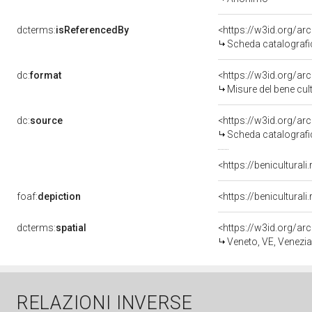
dcterms:
isReferencedBy
<https://w3id.org/a
Scheda catalograf
dc:
format
<https://w3id.org/a
Misure del bene cu
dc:
source
<https://w3id.org/a
Scheda catalograf
foaf:
depiction
dcterms:
spatial
<https://w3id.org/
Veneto, VE, Venezia
RELAZIONI INVERSE