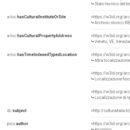
Stato tecnico del 
a-loc:
hasCulturalInstituteOrSite
Archivio storico IR
a-loc:
hasCulturalPropertyAddress
<https://w3id.org/
Veneto, VE, Venezia
a-loc:
hasTimeIndexedTypedLocation
<https://w3id.org/a
Altra localizzazion
<https://w3id.org/a
Localizzazione fisi
<https://w3id.org/a
Localizzazione di 
dc:
subject
<http://culturaitalia.
pico:
author
<https://w3id.org/
Anonimo