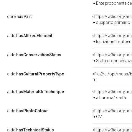
Ente proponente de
core:
hasPart
supporto primario
a-dd:
hasAffixedElement
<https://w3id.org/ar
Iscrizione 1 sul be
a-dd:
hasConservationStatus
Stato di conservaz
a-dd:
hasCulturalPropertyType
<file:///c:/opt/maa
a-dd:
hasMaterialOrTechnique
<https://w3id.org/ar
albumina/ carta
a-dd:
hasPhotoColour
<https://w3id.org/a
CM
a-dd:
hasTechnicalStatus
<https://w3id.org/a