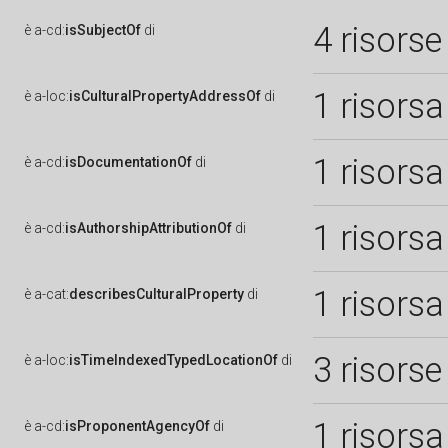
4 risorse
è
a-cd:
isSubjectOf
di
1 risorsa
è
a-loc:
isCulturalPropertyAddressOf
di
1 risorsa
è
a-cd:
isDocumentationOf
di
1 risorsa
è
a-cd:
isAuthorshipAttributionOf
di
1 risorsa
è
a-cat:
describesCulturalProperty
di
3 risorse
è
a-loc:
isTimeIndexedTypedLocationOf
di
1 risorsa
è
a-cd:
isProponentAgencyOf
di