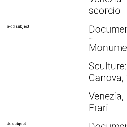
scorcio
Document
a-cd:
subject
Monumen
Sculture
Canova,
Venezia, 
Frari
Documenta
dc:
subject