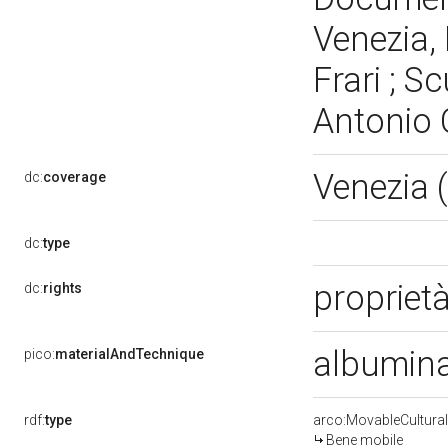
Venezia, 
Frari ; 
Antonio
Venezia 
dc:
coverage
dc:
type
proprietà
dc:
rights
albumina
pico:
materialAndTechnique
rdf:
type
arco:MovableCultural
Bene mobile