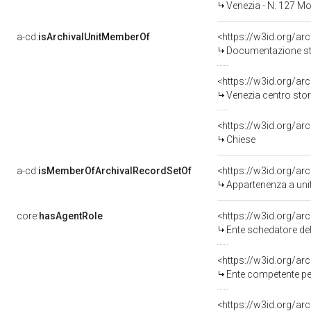
Venezia - N. 127 
a-cd:
isArchivalUnitMemberOf
Documentazione stor
Venezia centro sto
<https://w3id.org/ar
Chiese
a-cd:
isMemberOfArchivalRecordSetOf
<https://w3id.org/a
Appartenenza a uni
core:
hasAgentRole
<https://w3id.org/a
Ente schedatore de
<https://w3id.org/a
Ente competente pe
<https://w3id.org/a