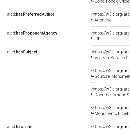
Condizione giuridic
a-cd:
hasPreferredAuthor
<https://w3id.org/
Anonimo
a-cd:
hasProponentAgency
<https://w3id.org/
IRE
a-cd:
hasSubject
<https://w3id.org/
Venezia, Basilica Di
<https://w3id.org/
Sculture: Monumen
<https://w3id.org/a
Documentazione Sto
Monumento Funebr
a-cd:
hasTitle