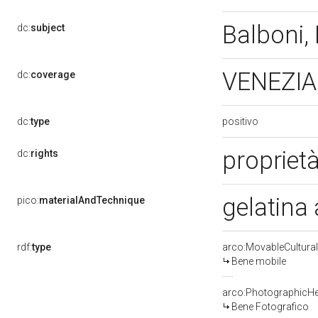
Balboni, 
dc:
subject
VENEZIA
dc:
coverage
positivo
dc:
type
proprietà
dc:
rights
gelatina 
pico:
materialAndTechnique
rdf:
type
arco:MovableCultural
Bene mobile
arco:PhotographicHe
Bene Fotografico