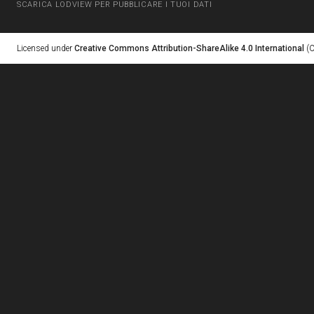
SCARICA LODVIEW PER PUBBLICARE I TUOI DATI
Licensed under
Creative Commons Attribution-ShareAlike 4.0 International
(C