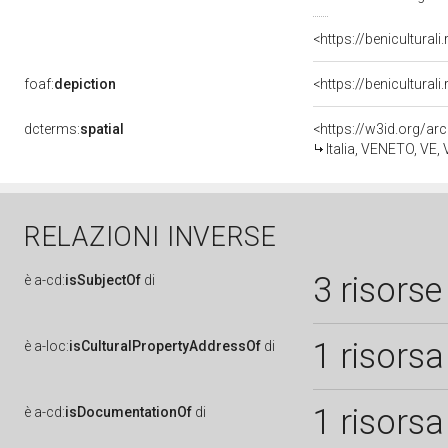
foaf:
depiction
dcterms:
spatial
<https://w3id.org/
Italia, VENETO, VE,
RELAZIONI INVERSE
3 risorse
è
a-cd:
isSubjectOf
di
1 risorsa
è
a-loc:
isCulturalPropertyAddressOf
di
1 risorsa
è
a-cd:
isDocumentationOf
di