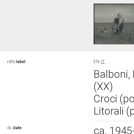
rdfs:
label
EN
IT
Balboni,
(XX)
Croci (p
Litorali 
ca. 1945
dc:
date