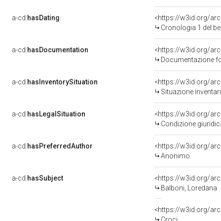
a-cd:
hasDating
<https://w3id.org/a
Cronologia 1 del 
a-cd:
hasDocumentation
Documentazione fot
a-cd:
hasInventorySituation
<https://w3id.org/a
Situazione inventar
a-cd:
hasLegalSituation
Condizione giuridic
a-cd:
hasPreferredAuthor
<https://w3id.org/
Anonimo
a-cd:
hasSubject
<https://w3id.org/a
Balboni, Loredana
<https://w3id.org/
Croci