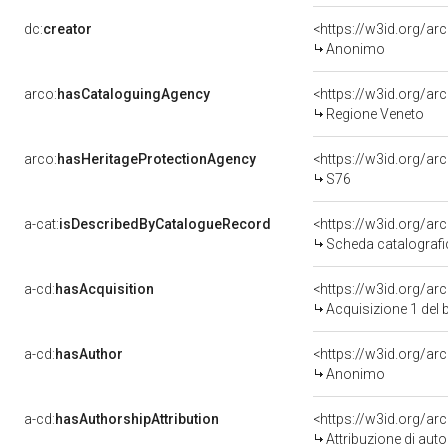
dc:
creator
<https://w3id.org/
Anonimo
arco:
hasCataloguingAgency
<https://w3id.org/
Regione Veneto
arco:
hasHeritageProtectionAgency
<https://w3id.org/
S76
a-cat:
isDescribedByCatalogueRecord
<https://w3id.org/a
Scheda catalograf
a-cd:
hasAcquisition
<https://w3id.org/a
Acquisizione 1 del
a-cd:
hasAuthor
<https://w3id.org/
Anonimo
a-cd:
hasAuthorshipAttribution
Attribuzione di autor