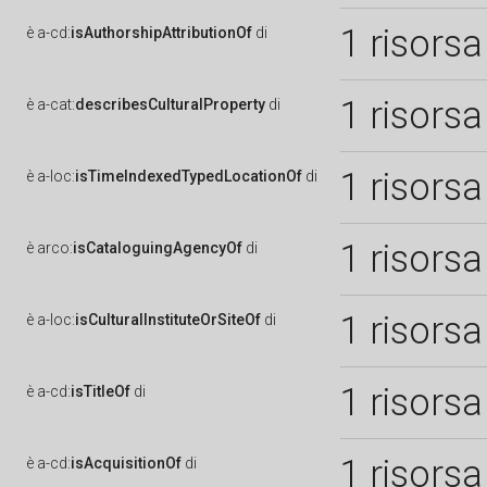
1 risorsa
è
a-cd:
isAuthorshipAttributionOf
di
1 risorsa
è
a-cat:
describesCulturalProperty
di
1 risorsa
è
a-loc:
isTimeIndexedTypedLocationOf
di
1 risorsa
è
arco:
isCataloguingAgencyOf
di
1 risorsa
è
a-loc:
isCulturalInstituteOrSiteOf
di
1 risorsa
è
a-cd:
isTitleOf
di
1 risorsa
è
a-cd:
isAcquisitionOf
di