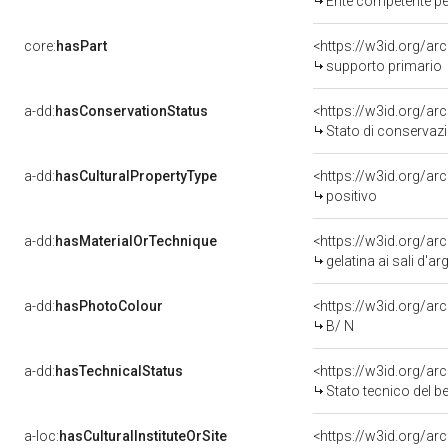
Ente competente pe
core:
hasPart
supporto primario
a-dd:
hasConservationStatus
Stato di conservaz
a-dd:
hasCulturalPropertyType
positivo
a-dd:
hasMaterialOrTechnique
<https://w3id.org/ar
gelatina ai sali d'a
a-dd:
hasPhotoColour
<https://w3id.org/ar
B/ N
a-dd:
hasTechnicalStatus
<https://w3id.org/a
Stato tecnico del 
a-loc:
hasCulturalInstituteOrSite