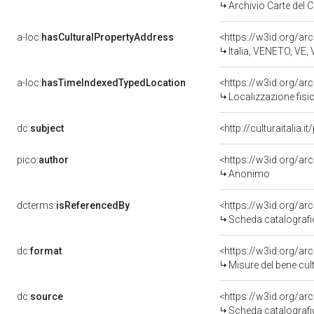
Archivio Carte del
a-loc:
hasCulturalPropertyAddress
<https://w3id.org/
Italia, VENETO, VE,
a-loc:
hasTimeIndexedTypedLocation
<https://w3id.org/a
Localizzazione fisi
dc:
subject
<http://culturaitalia.
pico:
author
<https://w3id.org/
Anonimo
dcterms:
isReferencedBy
<https://w3id.org/a
Scheda catalograf
dc:
format
<https://w3id.org/a
Misure del bene cu
dc:
source
<https://w3id.org/a
Scheda catalograf