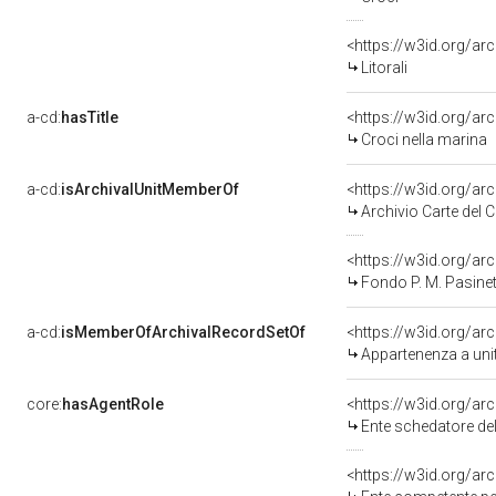
<https://w3id.org/a
Litorali
a-cd:
hasTitle
<https://w3id.org/ar
Croci nella marina
a-cd:
isArchivalUnitMemberOf
Archivio Carte del
Fondo P. M. Pasinet
a-cd:
isMemberOfArchivalRecordSetOf
<https://w3id.org/a
Appartenenza a uni
core:
hasAgentRole
<https://w3id.org/a
Ente schedatore de
<https://w3id.org/a