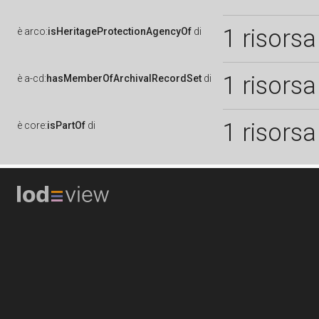
1 risorsa
è
arco:
isHeritageProtectionAgencyOf
di
1 risorsa
è
a-cd:
hasMemberOfArchivalRecordSet
di
1 risorsa
è
core:
isPartOf
di