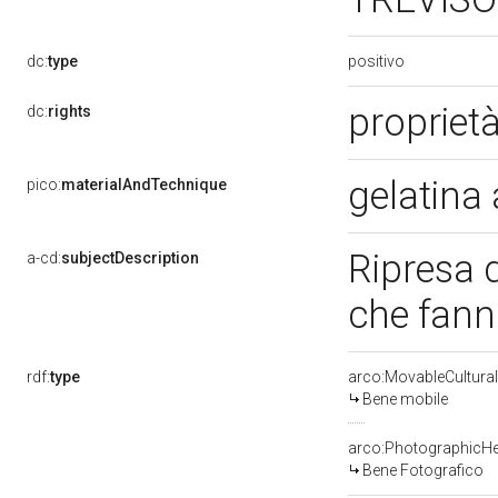
positivo
dc:
type
propriet
dc:
rights
gelatina 
pico:
materialAndTechnique
Ripresa 
a-cd:
subjectDescription
che fann
rdf:
type
arco:MovableCultural
Bene mobile
arco:PhotographicHe
Bene Fotografico