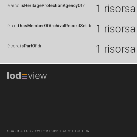
1 risorsa
è
arco:
isHeritageProtectionAgencyOf
di
1 risorsa
è
a-cd:
hasMemberOfArchivalRecordSet
di
1 risorsa
è
core:
isPartOf
di
SCARICA LODVIEW PER PUBBLICARE I TUOI DATI