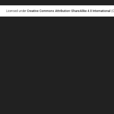
Licensed under
Creative Commons Attribution-ShareAlike 4.0 International
(C