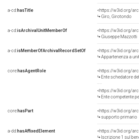
a-cd:
hasTitle
<https://w3id.org/ar
Giro, Girotondo
a-cd:
isArchivalUnitMemberOf
Giuseppe Mazzotti
a-cd:
isMemberOfArchivalRecordSetOf
<https://w3id.org/a
Appartenenza a uni
core:
hasAgentRole
<https://w3id.org/a
Ente schedatore de
<https://w3id.org/a
Ente competente pe
core:
hasPart
supporto primario
a-dd:
hasAffixedElement
<https://w3id.org/ar
Iscrizione 1 sul be