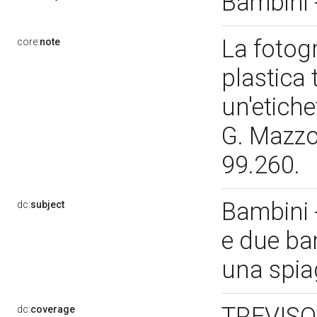
Bambini 
La fotogr
core:
note
plastica 
un'etichet
G. Mazzot
99.260.
Bambini 
dc:
subject
e due ba
una spi
TREVISO
dc:
coverage