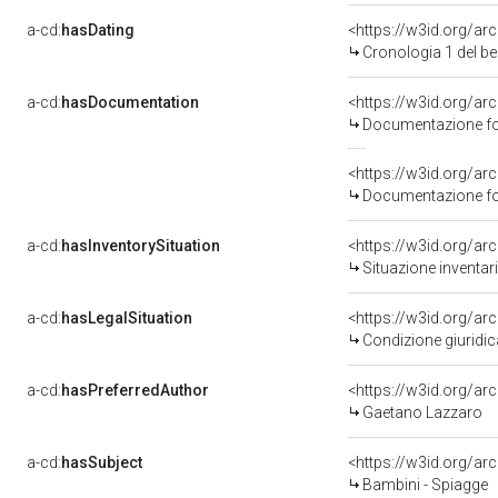
a-cd:
hasDating
<https://w3id.org/a
Cronologia 1 del 
a-cd:
hasDocumentation
Documentazione fot
Documentazione fot
a-cd:
hasInventorySituation
<https://w3id.org/a
Situazione inventar
a-cd:
hasLegalSituation
Condizione giuridic
a-cd:
hasPreferredAuthor
<https://w3id.org/
Gaetano Lazzaro
a-cd:
hasSubject
<https://w3id.org/a
Bambini - Spiagge