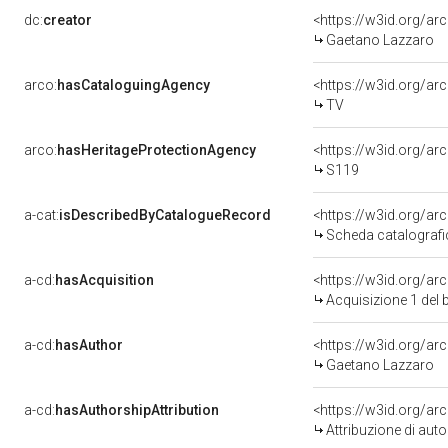
dc:
creator
<https://w3id.org/
Gaetano Lazzaro
arco:
hasCataloguingAgency
<https://w3id.org/
TV
arco:
hasHeritageProtectionAgency
<https://w3id.org/
S119
a-cat:
isDescribedByCatalogueRecord
<https://w3id.org/a
Scheda catalograf
a-cd:
hasAcquisition
<https://w3id.org/a
Acquisizione 1 del
a-cd:
hasAuthor
<https://w3id.org/
Gaetano Lazzaro
a-cd:
hasAuthorshipAttribution
Attribuzione di autor