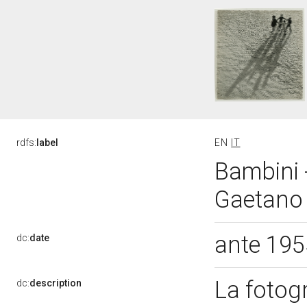
rdfs:
label
EN
IT
Bambini -
Gaetano
ante 195
dc:
date
La fotogr
dc:
description