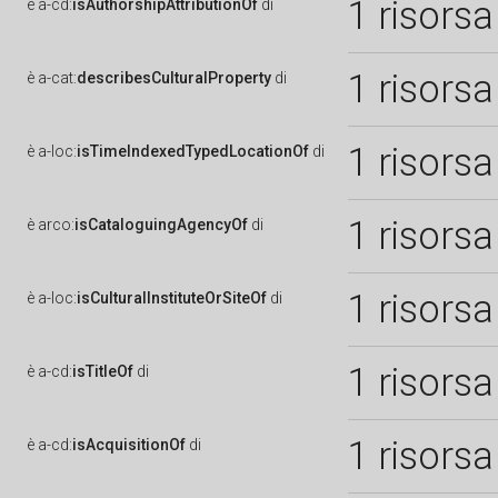
1 risorsa
è
a-cd:
isAuthorshipAttributionOf
di
1 risorsa
è
a-cat:
describesCulturalProperty
di
1 risorsa
è
a-loc:
isTimeIndexedTypedLocationOf
di
1 risorsa
è
arco:
isCataloguingAgencyOf
di
1 risorsa
è
a-loc:
isCulturalInstituteOrSiteOf
di
1 risorsa
è
a-cd:
isTitleOf
di
1 risorsa
è
a-cd:
isAcquisitionOf
di