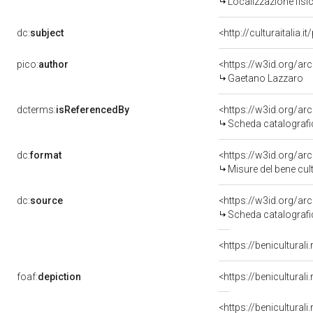
Localizzazione fisi
dc:
subject
<http://culturaitalia.
pico:
author
<https://w3id.org/
Gaetano Lazzaro
dcterms:
isReferencedBy
<https://w3id.org/a
Scheda catalograf
dc:
format
<https://w3id.org/a
Misure del bene cu
dc:
source
<https://w3id.org/a
Scheda catalograf
foaf:
depiction