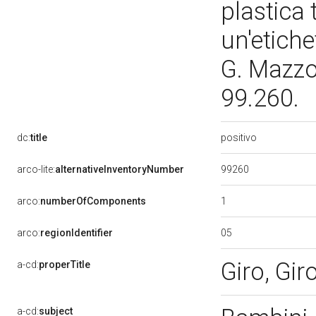
plastica 
un'etichet
G. Mazzot
99.260.
positivo
dc:
title
99260
arco-lite:
alternativeInventoryNumber
1
arco:
numberOfComponents
05
arco:
regionIdentifier
Giro, Gi
a-cd:
properTitle
a-cd:
subject