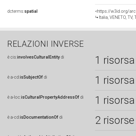
dcterms:
spatial
<https://w3id.org/
Italia, VENETO, TV,
RELAZIONI INVERSE
1 risorsa
è
cis:
involvesCulturalEntity
di
1 risorsa
è
a-cd:
isSubjectOf
di
1 risorsa
è
a-loc:
isCulturalPropertyAddressOf
di
2 risorse
è
a-cd:
isDocumentationOf
di