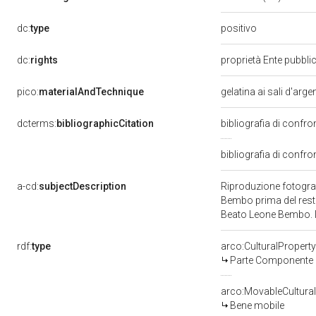
positivo
dc:
type
dc:
rights
proprietà Ente pubblic
pico:
materialAndTechnique
gelatina ai sali d'arg
dcterms:
bibliographicCitation
bibliografia di confr
bibliografia di confro
a-cd:
subjectDescription
Riproduzione fotografi
Bembo prima del restau
Beato Leone Bembo. Il
rdf:
type
arco:CulturalProper
Parte Componente d
arco:MovableCultural
Bene mobile