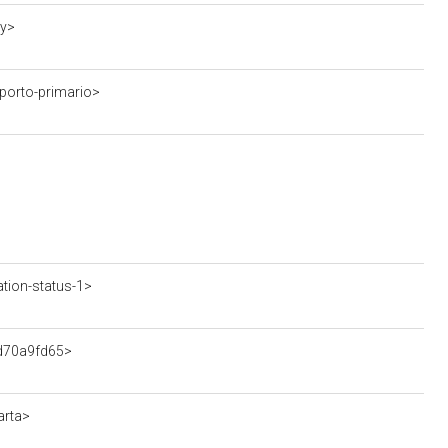
cy>
porto-primario>
tion-status-1>
ad70a9fd65>
arta>