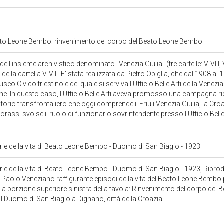
 Beato Leone Bembo: rinvenimento del corpo del Beato Leone Bembo
ell'insieme archivistico denominato "Venezia Giulia" (tre cartelle: V. VIII, V.
della cartella V. VIII. E' stata realizzata da Pietro Opiglia, che dal 1908 al 
eo Civico triestino e del quale si serviva l'Ufficio Belle Arti della Venezia
. In questo caso, l'Ufficio Belle Arti aveva promosso una campagna ric
ritorio transfrontaliero che oggi comprende il Friuli Venezia Giulia, la Croa
orassi svolse il ruolo di funzionario sovrintendente presso l'Ufficio Belle 
rie della vita di Beato Leone Bembo - Duomo di San Biagio
- 1923
rie della vita di Beato Leone Bembo - Duomo di San Biagio
- 1923, Ripro
di Paolo Veneziano raffigurante episodi della vita del Beato Leone Bembo p
 alla porzione superiore sinistra della tavola: Rinvenimento del corpo del 
l Duomo di San Biagio a Dignano, città della Croazia