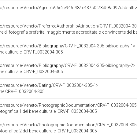
rco/resource/Veneto/Agent/a96e2e946f484e43750f73d58a092c5b-attr
rco/resource/Veneto/PreferredAuthorshipAttribution/CRV-F_0032004-3
ore di fotografia preferita, maggiormente accreditata o convincente del
rco/resource/Veneto/Bibliography/CRV-F_0032004-305-bibliography-1>
bene culturale: CRV-F_0032004-305
rco/resource/Veneto/Bibliography/CRV-F_0032004-305-bibliography-2>
bene culturale: CRV-F_0032004-305
rco/resource/Veneto/Dating/CRV-F_0032004-305-1>
bene CRV-F_0032004-305
rco/resource/Veneto/PhotographicDocumentation/CRV-F_0032004-305
ografica 1 del bene culturale: CRV-F_0032004-305
rco/resource/Veneto/PhotographicDocumentation/CRV-F_0032004-305
ografica 2 del bene culturale: CRV-F_0032004-305