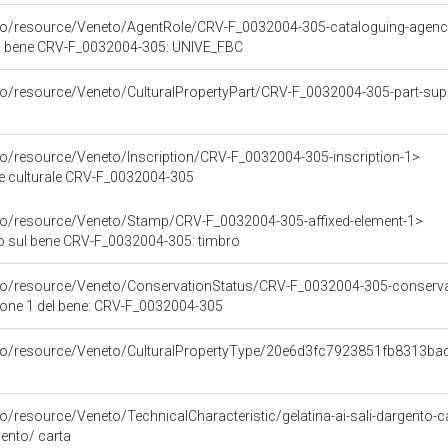
rco/resource/Veneto/AgentRole/CRV-F_0032004-305-cataloguing-agen
el bene CRV-F_0032004-305: UNIVE_FBC
rco/resource/Veneto/CulturalPropertyPart/CRV-F_0032004-305-part-sup
co/resource/Veneto/Inscription/CRV-F_0032004-305-inscription-1>
ene culturale CRV-F_0032004-305
rco/resource/Veneto/Stamp/CRV-F_0032004-305-affixed-element-1>
o sul bene CRV-F_0032004-305: timbro
rco/resource/Veneto/ConservationStatus/CRV-F_0032004-305-conserva
ione 1 del bene: CRV-F_0032004-305
rco/resource/Veneto/CulturalPropertyType/20e6d3fc7923851fb8313b
co/resource/Veneto/TechnicalCharacteristic/gelatina-ai-sali-dargento-c
rgento/ carta