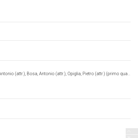
>
io (attr.), Bosa, Antonio (attr.), Opiglia, Pietro (attr.) (primo quarto XX)