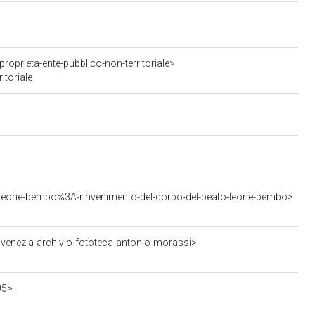
oprieta-ente-pubblico-non-territoriale>
itoriale
>
to-leone-bembo%3A-rinvenimento-del-corpo-del-beato-leone-bembo>
venezia-archivio-fototeca-antonio-morassi>
05>