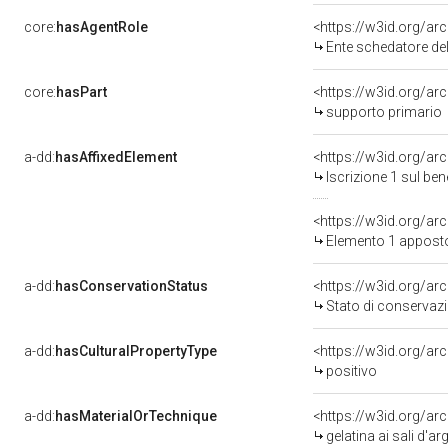
core:
hasAgentRole
<https://w3id.org/a
Ente schedatore d
core:
hasPart
<https://w3id.org/a
supporto primario
a-dd:
hasAffixedElement
<https://w3id.org/ar
Iscrizione 1 sul b
<https://w3id.org/a
Elemento 1 appost
a-dd:
hasConservationStatus
<https://w3id.org/a
Stato di conservaz
a-dd:
hasCulturalPropertyType
<https://w3id.org/a
positivo
a-dd:
hasMaterialOrTechnique
<https://w3id.org/ar
gelatina ai sali d'a