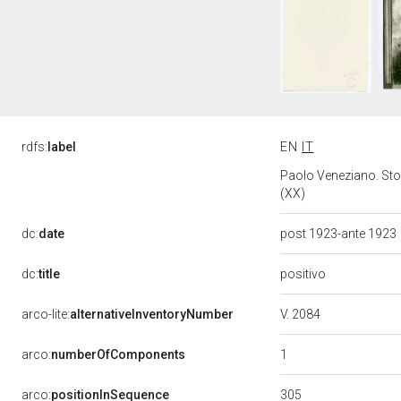
rdfs:
label
EN
IT
Paolo Veneziano. Sto
(XX)
dc:
date
post 1923-ante 1923
positivo
dc:
title
V. 2084
arco-lite:
alternativeInventoryNumber
1
arco:
numberOfComponents
305
arco:
positionInSequence