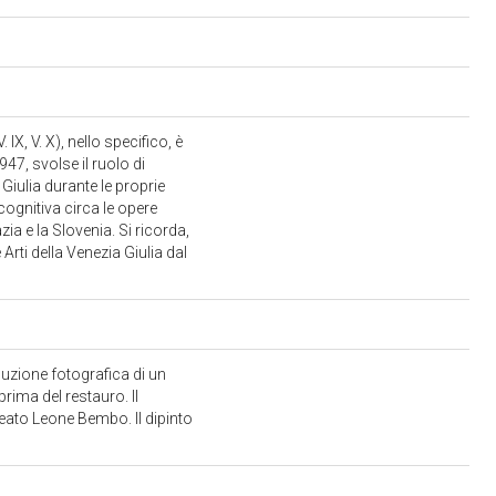
 IX, V. X), nello specifico, è
1947, svolse il ruolo di
 Giulia durante le proprie
ognitiva circa le opere
zia e la Slovenia. Si ricorda,
Arti della Venezia Giulia dal
duzione fotografica di un
rima del restauro. Il
Beato Leone Bembo. Il dipinto