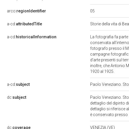
05
arco:
regionIdentifier
a-cd:
attributedTitle
Storie della vita di
a-cd:
historicalInformation
La fotografia fa parte d
conservata all'interno 
fotografo presso il Mus
campagne fotografiche
d'arte presenti sul ter
inoltre, che Antonio M
1920 al 1925.
a-cd:
subject
Paolo Veneziano. Sto
dc:
subject
Paolo Veneziano. Sto
dettaglio del dipinto 
dettaglio si riferisce
è conservato presso i
dc:
coverage
VENEZIA (VE)