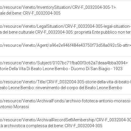
rco/resource/Veneto/InventorySituation/CRV-F_0032004-305-1>
riale del bene: CRV-F_0032004-305
co/resource/Veneto/LegalSituation/CRV-F_0032004-305-legal-situation-pr
a del bene culturale CRV-F_0032004-305: proprietà Ente pubblico non terr
rco/resource/Veneto/Agent/a96e2e946f484e43750f73d58a092c5b-attr
arco/resource/Veneto/Subject/0107bc71fba00f3c62a7deaa4bba3094>
torie Della Vita Di Beato Leone Bembo - Duomo Di San Biagio - 1923
co/resource/Veneto/Title/CRV-F_0032004-305-storie-della-vita-di-bea
di Beato Leone Bembo: rinvenimento del corpo del Beato Leone Bembo
co/resource/Veneto/ArchivalFonds/archivio-fototeca-antonio-morassi-
Antonio Morassi
rco/resource/Veneto/ArchivalRecordSetMembership/CRV-F_0032004-3
tà archivistica complessa del bene: CRV-F_0032004-305