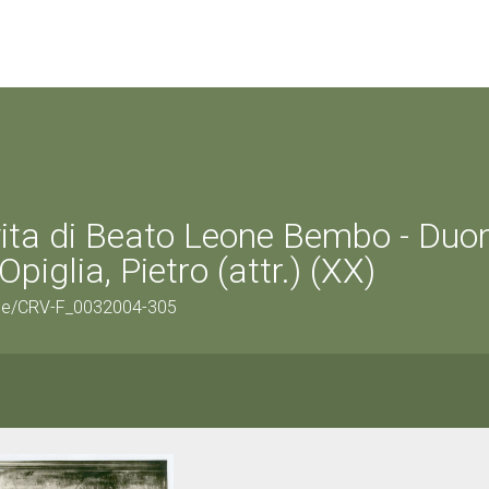
 vita di Beato Leone Bembo - Duo
piglia, Pietro (attr.) (XX)
tage/CRV-F_0032004-305