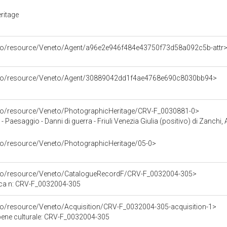
ritage
rco/resource/Veneto/Agent/a96e2e946f484e43750f73d58a092c5b-attr
arco/resource/Veneto/Agent/30889042dd1f4ae4768e690c8030bb94>
rco/resource/Veneto/PhotographicHeritage/CRV-F_0030881-0>
 - Paesaggio - Danni di guerra - Friuli Venezia Giulia (positivo) di Zanchi, Anton
rco/resource/Veneto/PhotographicHeritage/05-0>
rco/resource/Veneto/CatalogueRecordF/CRV-F_0032004-305>
ica n: CRV-F_0032004-305
rco/resource/Veneto/Acquisition/CRV-F_0032004-305-acquisition-1>
 bene culturale: CRV-F_0032004-305