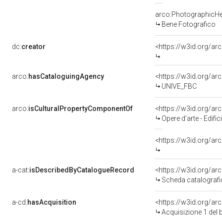
arco:PhotographicHe
Bene Fotografico
dc:
creator
<https://w3id.org/a
arco:
hasCataloguingAgency
<https://w3id.org/
UNIVE_FBC
arco:
isCulturalPropertyComponentOf
<https://w3id.org/a
Opere d'arte - Edifici
<https://w3id.org/a
a-cat:
isDescribedByCatalogueRecord
<https://w3id.org/a
Scheda catalograf
a-cd:
hasAcquisition
<https://w3id.org/a
Acquisizione 1 del