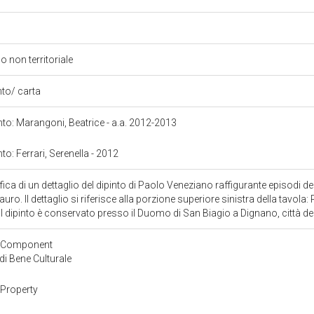
o non territoriale
ento/ carta
onto: Marangoni, Beatrice - a.a. 2012-2013
nto: Ferrari, Serenella - 2012
ca di un dettaglio del dipinto di Paolo Veneziano raffigurante episodi de
ro. Il dettaglio si riferisce alla porzione superiore sinistra della tavola
 dipinto è conservato presso il Duomo di San Biagio a Dignano, città de
tyComponent
i Bene Culturale
Property