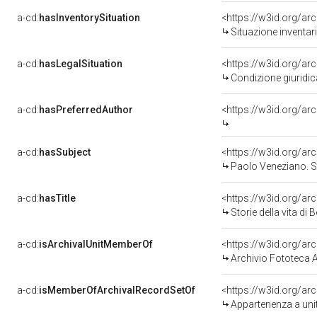
a-cd:
hasInventorySituation
<https://w3id.org/a
Situazione inventa
a-cd:
hasLegalSituation
<https://w3id.org/ar
Condizione giuridic
a-cd:
hasPreferredAuthor
<https://w3id.org/a
a-cd:
hasSubject
<https://w3id.org/
Paolo Veneziano. S
a-cd:
hasTitle
<https://w3id.org/ar
Storie della vita 
a-cd:
isArchivalUnitMemberOf
<https://w3id.org/ar
Archivio Fototeca 
a-cd:
isMemberOfArchivalRecordSetOf
<https://w3id.org/a
Appartenenza a uni