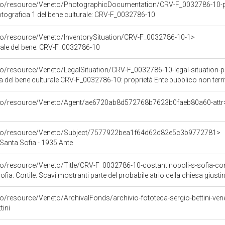
rco/resource/Veneto/PhotographicDocumentation/CRV-F_0032786-10-
ografica 1 del bene culturale: CRV-F_0032786-10
rco/resource/Veneto/InventorySituation/CRV-F_0032786-10-1>
iale del bene: CRV-F_0032786-10
co/resource/Veneto/LegalSituation/CRV-F_0032786-10-legal-situation-pro
a del bene culturale CRV-F_0032786-10: proprietà Ente pubblico non terri
rco/resource/Veneto/Agent/ae6720ab8d572768b7623b0faeb80a60-attr
arco/resource/Veneto/Subject/7577922bea1f64d62d82e5c3b9772781>
 Santa Sofia - 1935 Ante
a. Cortile. Scavi mostranti parte del probabile atrio della chiesa giustiniana, di cui 
o/resource/Veneto/ArchivalFonds/archivio-fototeca-sergio-bettini-vene
tini