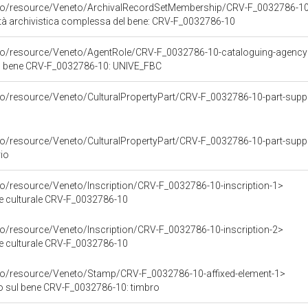
rco/resource/Veneto/ArchivalRecordSetMembership/CRV-F_0032786-1
tà archivistica complessa del bene: CRV-F_0032786-10
rco/resource/Veneto/AgentRole/CRV-F_0032786-10-cataloguing-agenc
el bene CRV-F_0032786-10: UNIVE_FBC
co/resource/Veneto/CulturalPropertyPart/CRV-F_0032786-10-part-supp
rco/resource/Veneto/CulturalPropertyPart/CRV-F_0032786-10-part-sup
io
co/resource/Veneto/Inscription/CRV-F_0032786-10-inscription-1>
ne culturale CRV-F_0032786-10
co/resource/Veneto/Inscription/CRV-F_0032786-10-inscription-2>
ne culturale CRV-F_0032786-10
rco/resource/Veneto/Stamp/CRV-F_0032786-10-affixed-element-1>
o sul bene CRV-F_0032786-10: timbro