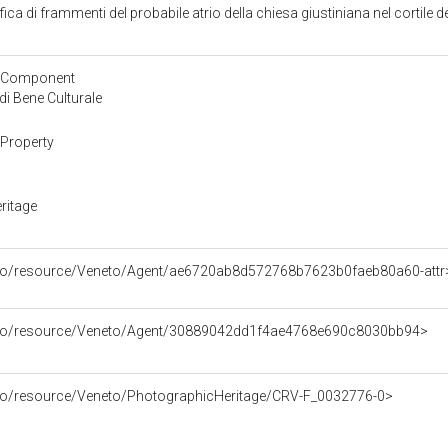
ca di frammenti del probabile atrio della chiesa giustiniana nel cortile de
tyComponent
i Bene Culturale
Property
ritage
rco/resource/Veneto/Agent/ae6720ab8d572768b7623b0faeb80a60-attr
arco/resource/Veneto/Agent/30889042dd1f4ae4768e690c8030bb94>
rco/resource/Veneto/PhotographicHeritage/CRV-F_0032776-0>