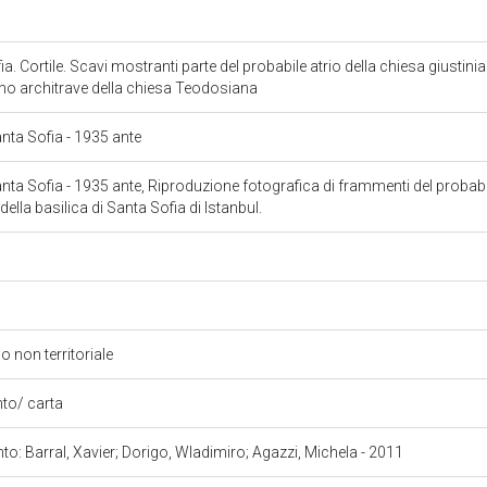
a. Cortile. Scavi mostranti parte del probabile atrio della chiesa giustinia
iano architrave della chiesa Teodosiana
anta Sofia
- 1935 ante
anta Sofia
- 1935 ante, Riproduzione fotografica di frammenti del probabil
 della basilica di Santa Sofia di Istanbul.
o non territoriale
ento/ carta
nto: Barral, Xavier; Dorigo, Wladimiro; Agazzi, Michela - 2011