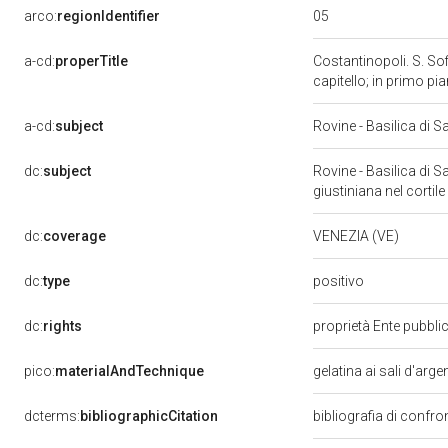
05
arco:
regionIdentifier
a-cd:
properTitle
Costantinopoli. S. Sofi
capitello; in primo p
a-cd:
subject
Rovine - Basilica di S
dc:
subject
Rovine - Basilica di S
giustiniana nel cortile
dc:
coverage
VENEZIA (VE)
positivo
dc:
type
dc:
rights
proprietà Ente pubblic
pico:
materialAndTechnique
gelatina ai sali d'arg
dcterms:
bibliographicCitation
bibliografia di confro