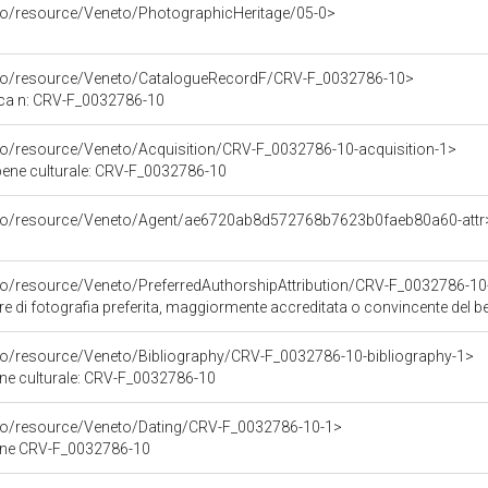
rco/resource/Veneto/PhotographicHeritage/05-0>
rco/resource/Veneto/CatalogueRecordF/CRV-F_0032786-10>
ica n: CRV-F_0032786-10
rco/resource/Veneto/Acquisition/CRV-F_0032786-10-acquisition-1>
 bene culturale: CRV-F_0032786-10
rco/resource/Veneto/Agent/ae6720ab8d572768b7623b0faeb80a60-attr
rco/resource/Veneto/PreferredAuthorshipAttribution/CRV-F_0032786-1
ore di fotografia preferita, maggiormente accreditata o convincente del
rco/resource/Veneto/Bibliography/CRV-F_0032786-10-bibliography-1>
bene culturale: CRV-F_0032786-10
rco/resource/Veneto/Dating/CRV-F_0032786-10-1>
bene CRV-F_0032786-10