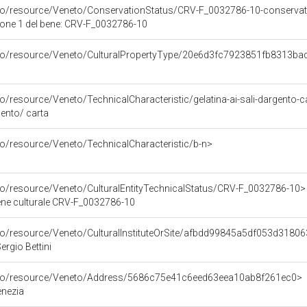
rco/resource/Veneto/ConservationStatus/CRV-F_0032786-10-conservat
ione 1 del bene: CRV-F_0032786-10
rco/resource/Veneto/CulturalPropertyType/20e6d3fc7923851fb8313b
co/resource/Veneto/TechnicalCharacteristic/gelatina-ai-sali-dargento-c
rgento/ carta
co/resource/Veneto/TechnicalCharacteristic/b-n>
rco/resource/Veneto/CulturalEntityTechnicalStatus/CRV-F_0032786-10>
bene culturale CRV-F_0032786-10
rco/resource/Veneto/CulturalInstituteOrSite/afbdd99845a5df053d3180
ergio Bettini
arco/resource/Veneto/Address/5686c75e41c6eed63eea10ab8f261ec0>
Venezia