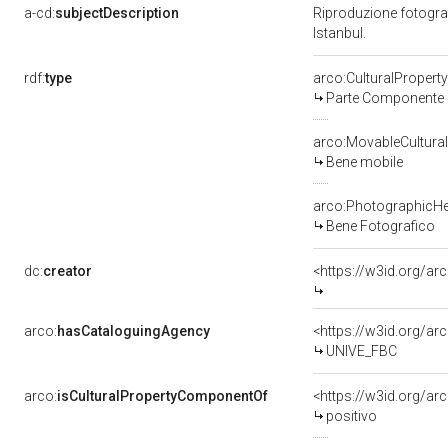
a-cd:
subjectDescription
Riproduzione fotografi
Istanbul.
rdf:
type
arco:CulturalProper
Parte Componente d
arco:MovableCultural
Bene mobile
arco:PhotographicHe
Bene Fotografico
dc:
creator
<https://w3id.org/a
arco:
hasCataloguingAgency
<https://w3id.org/
UNIVE_FBC
arco:
isCulturalPropertyComponentOf
<https://w3id.org/a
positivo