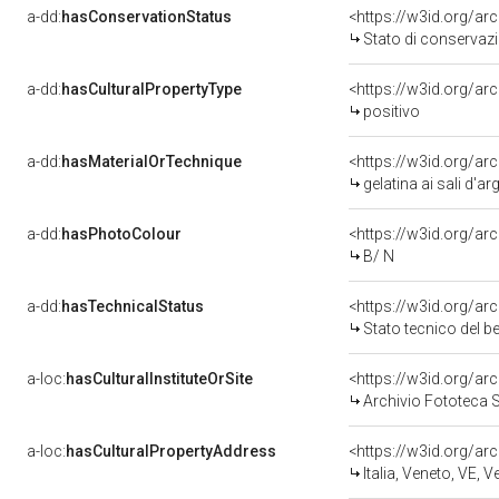
a-dd:
hasConservationStatus
<https://w3id.org/a
Stato di conservaz
a-dd:
hasCulturalPropertyType
<https://w3id.org/a
positivo
a-dd:
hasMaterialOrTechnique
<https://w3id.org/ar
gelatina ai sali d'a
a-dd:
hasPhotoColour
<https://w3id.org/ar
B/ N
a-dd:
hasTechnicalStatus
<https://w3id.org/a
Stato tecnico del 
a-loc:
hasCulturalInstituteOrSite
<https://w3id.org/a
Archivio Fototeca S
a-loc:
hasCulturalPropertyAddress
<https://w3id.org/
Italia, Veneto, VE, 