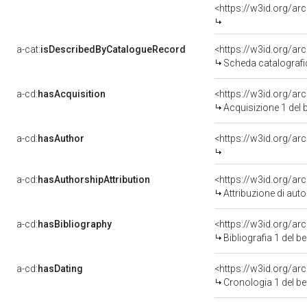
<https://w3id.org/a
a-cat:
isDescribedByCatalogueRecord
<https://w3id.org/a
Scheda catalograf
a-cd:
hasAcquisition
<https://w3id.org/a
Acquisizione 1 del
a-cd:
hasAuthor
<https://w3id.org/a
a-cd:
hasAuthorshipAttribution
<https://w3id.org/a
Attribuzione di aut
a-cd:
hasBibliography
<https://w3id.org/a
Bibliografia 1 del 
a-cd:
hasDating
<https://w3id.org/a
Cronologia 1 del 