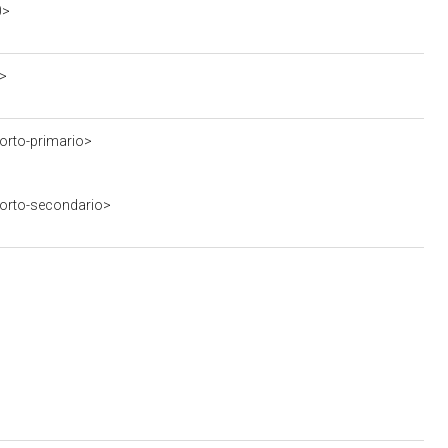
0>
y>
orto-primario>
porto-secondario>