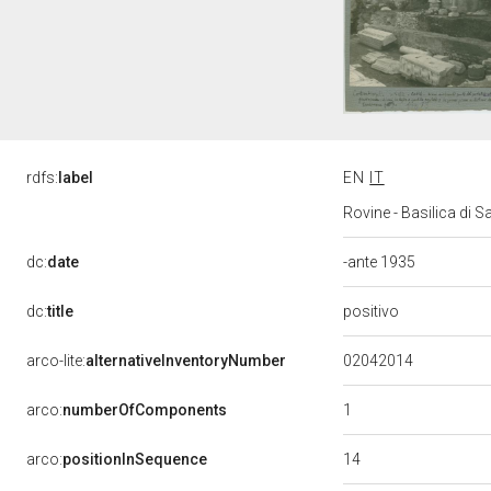
rdfs:
label
EN
IT
Rovine - Basilica di S
dc:
date
-ante 1935
positivo
dc:
title
02042014
arco-lite:
alternativeInventoryNumber
1
arco:
numberOfComponents
14
arco:
positionInSequence