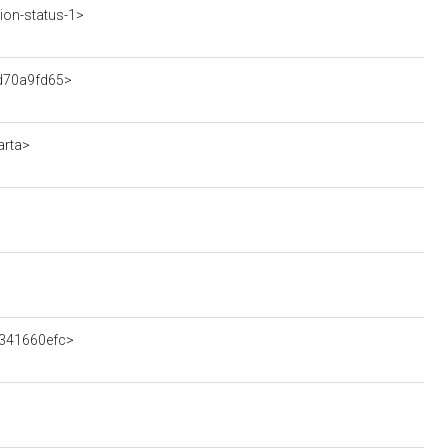
ion-status-1>
ad70a9fd65>
arta>
6341660efc>