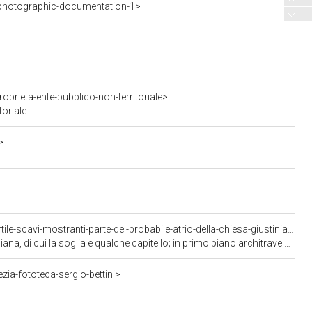
photographic-documentation-1>
prieta-ente-pubblico-non-territoriale>
toriale
>
<https://w3id.org/arco/resource/Veneto/Title/CRV-F_0032786-10-costantinopoli-s-sofia-cortile-scavi-mostranti-parte-del-probabile-atrio-della-chiesa-giustiniana-di-cui-la-soglia-e-qualche-capitello-in-primo-piano-architrave-della-chiesa-teodosiana>
la soglia e qualche capitello; in primo piano architrave della chiesa Teodosiana
zia-fototeca-sergio-bettini>