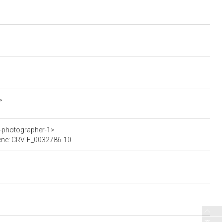
>
0-photographer-1>
 bene: CRV-F_0032786-10