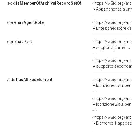
a-cd:
isMemberOfArchivalRecordSetOf
<https://w3id.org/a
Appartenenza a uni
core:
hasAgentRole
<https://w3id.org/a
Ente schedatore d
core:
hasPart
<https://w3id.org/ar
supporto primario
<https://w3id.org/a
supporto secondar
a-dd:
hasAffixedElement
<https://w3id.org/ar
Iscrizione 1 sul be
<https://w3id.org/ar
Iscrizione 2 sul be
<https://w3id.org/a
Elemento 1 appost