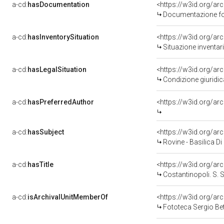
a-cd:
hasDocumentation
<https://w3id.org/a
Documentazione fot
a-cd:
hasInventorySituation
<https://w3id.org/a
Situazione inventar
a-cd:
hasLegalSituation
<https://w3id.org/ar
Condizione giuridic
a-cd:
hasPreferredAuthor
<https://w3id.org/a
a-cd:
hasSubject
<https://w3id.org/
Rovine - Basilica Di
a-cd:
hasTitle
Costantinopoli. S. Sofi
a-cd:
isArchivalUnitMemberOf
<https://w3id.org/arc
Fototeca Sergio Bet